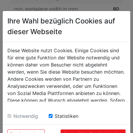
80
min. workpiece width in mm
Ihre Wahl bezüglich Cookies auf
12
min. workpiece thickness in mm
dieser Webseite
45
max. workpiece thickness in mm
edge banding
Diese Website nutzt Cookies. Einige Cookies sind
für eine gute Funktion der Website notwendig und
15 - 48
edge width in mm
können daher vom Besucher nicht abgelehnt
0,4 - 3
edge thickness in mm
werden, wenn Sie diese Website besuchen möchten.
Andere Cookies werden von Partnern zu
6
required air pressure in bar
Analysezwecken verwendet, oder um Funktionen
von Sozial Media Plattformen anbieten zu können.
volume level and vibration
Diese können auf Wunsch abgelehnt werden. Sofern
sie unsere Webseite weiter nutzen, geben Sie
78
sound pressure level in dB(A)
Einwilligung zu unseren Cookies.
Notwendig
Statistiken
weight