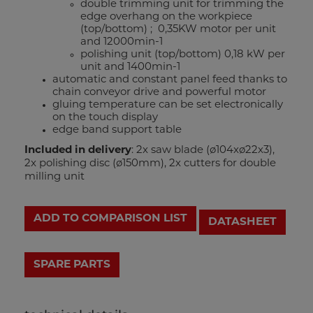
double trimming unit for trimming the
edge overhang on the workpiece
(top/bottom) ; 0,35KW motor per unit
and 12000min-1
polishing unit (top/bottom) 0,18 kW per
unit and 1400min-1
automatic and constant panel feed thanks to
chain conveyor drive and powerful motor
gluing temperature can be set electronically
on the touch display
edge band support table
Included in delivery
: 2x saw blade (ø104xø22x3),
2x polishing disc (ø150mm), 2x cutters for double
milling unit
ADD TO COMPARISON LIST
DATASHEET