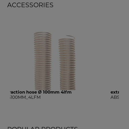
ACCESSORIES
extraction hose Ø 50mm 10m
ABS50MM_10LFM