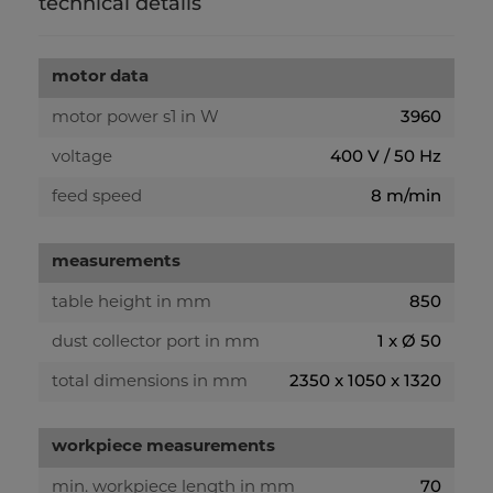
technical details
motor data
3960
motor power s1 in W
400 V / 50 Hz
voltage
8 m/min
feed speed
measurements
850
table height in mm
1 x Ø 50
dust collector port in mm
2350 x 1050 x 1320
total dimensions in mm
workpiece measurements
70
min. workpiece length in mm