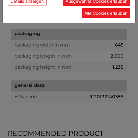
Details anzeigen
Ausgewählte Cookies erlauben
560
gross weight in kg
Alle Cookies erlauben
495
net weight in kg
packaging
645
packaging width in mm
2.000
packaging length in mm
1.235
packaging height in mm
general data
9120132140359
EAN code
RECOMMENDED PRODUCT