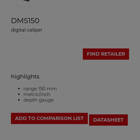
DMS150
digital caliper
FIND RETAILER
highlights
range 150 mm
metric/inch
depth gauge
ADD TO COMPARISON LIST
DATASHEET