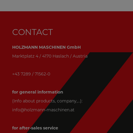
CONTACT
HOLZMANN MASCHINEN GmbH
Marktplatz 4 / 4170 Haslach / Austria
+43 7289 / 71562-0
for general information
(Info about products, company,...):
info@holzmann-maschinen.at
for after-sales service