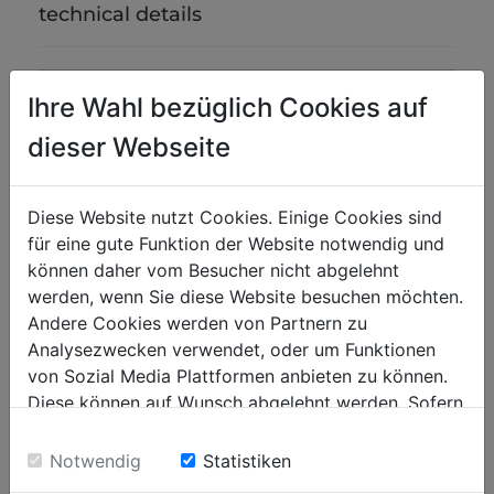
technical details
weight
Ihre Wahl bezüglich Cookies auf
net weight in kg
0.20
dieser Webseite
gross weight in kg
0.30
Diese Website nutzt Cookies. Einige Cookies sind
packaging
für eine gute Funktion der Website notwendig und
packaging height in mm
30
können daher vom Besucher nicht abgelehnt
werden, wenn Sie diese Website besuchen möchten.
packaging width in mm
87
Andere Cookies werden von Partnern zu
packaging length in mm
245
Analysezwecken verwendet, oder um Funktionen
von Sozial Media Plattformen anbieten zu können.
Diese können auf Wunsch abgelehnt werden. Sofern
general data
sie unsere Webseite weiter nutzen, geben Sie
EAN code
9120039905600
Einwilligung zu unseren Cookies.
Notwendig
Statistiken