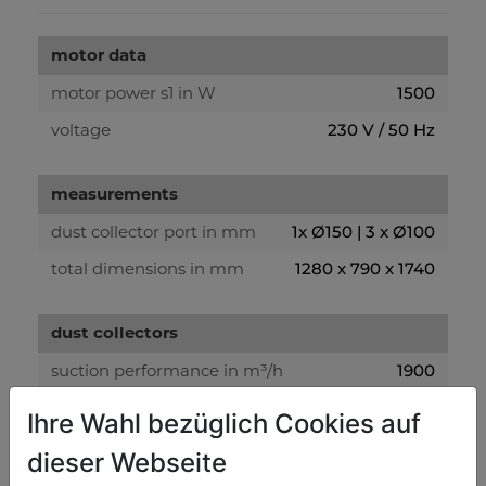
motor data
motor power s1 in W
1500
voltage
230 V / 50 Hz
measurements
dust collector port in mm
1x Ø150 | 3 x Ø100
total dimensions in mm
1280 x 790 x 1740
dust collectors
suction performance in m³/h
1900
chip bag capacity in l
110 | 80
Ihre Wahl bezüglich Cookies auf
fan wheel diameter in mm
365
dieser Webseite
hypotension in Pa
2040