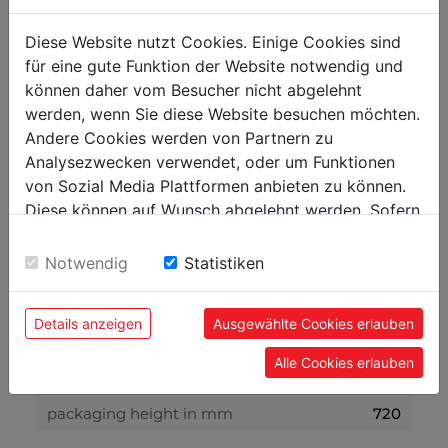
Diese Website nutzt Cookies. Einige Cookies sind
volume level and vibration
für eine gute Funktion der Website notwendig und
können daher vom Besucher nicht abgelehnt
sound power level in dB(A)
84
werden, wenn Sie diese Website besuchen möchten.
sound pressure level in dB(A)
71
Andere Cookies werden von Partnern zu
Analysezwecken verwendet, oder um Funktionen
weight
von Sozial Media Plattformen anbieten zu können.
Diese können auf Wunsch abgelehnt werden. Sofern
gross weight in kg
135
sie unsere Webseite weiter nutzen, geben Sie
net weight in kg
97
Einwilligung zu unseren Cookies.
Notwendig
Statistiken
packaging
Details anzeigen
Ausgewählte Cookies erlauben
packaging width in mm
1.135
Alle Cookies erlauben
packaging length in mm
1.170
packaging height in mm
720