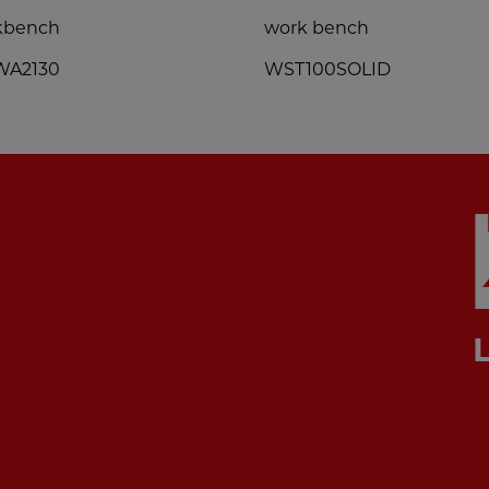
kbench
work bench
A2130
WST100SOLID