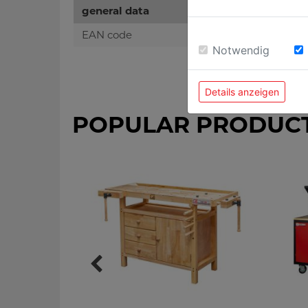
general data
EAN code
Notwendig
Details anzeigen
POPULAR PRODUC