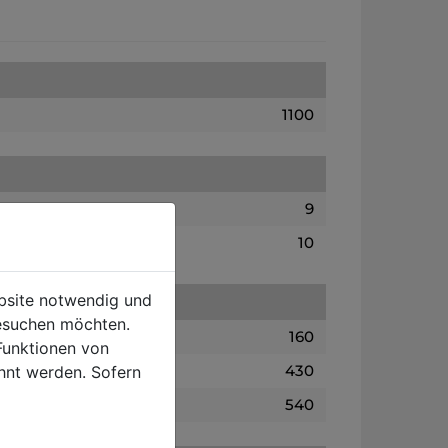
1100
9
10
ebsite notwendig und
esuchen möchten.
160
Funktionen von
430
hnt werden. Sofern
540