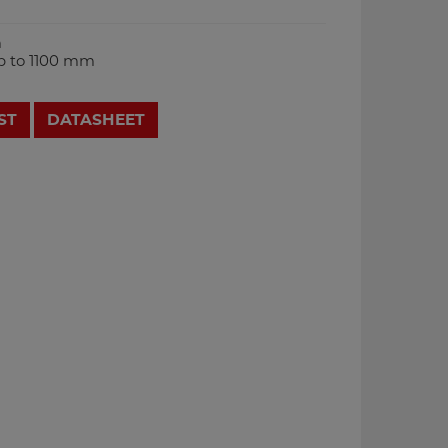
m
p to 1100 mm
ST
DATASHEET