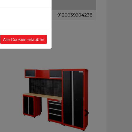
9120039904238
Alle Cookies erlauben