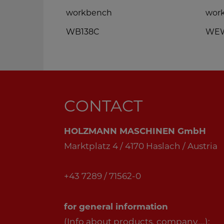
workbench
wor
WB138C
WEW
CONTACT
HOLZMANN MASCHINEN GmbH
Marktplatz 4 / 4170 Haslach / Austria
+43 7289 / 71562-0
for general information
(Info about products, company,...):