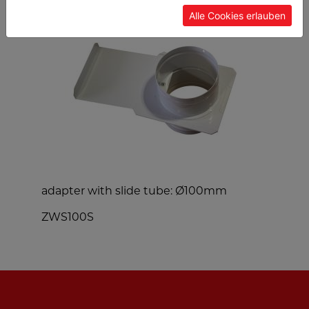
Alle Cookies erlauben
adapter with slide tube: Ø100mm
T
ZWS100S
K