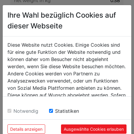
net weight in kg
0.58
gross weight in kg
0.58
Ihre Wahl bezüglich Cookies auf
dieser Webseite
packaging
packaging height in mm
0
Diese Website nutzt Cookies. Einige Cookies sind
packaging width in mm
0
für eine gute Funktion der Website notwendig und
können daher vom Besucher nicht abgelehnt
packaging length in mm
0
werden, wenn Sie diese Website besuchen möchten.
Andere Cookies werden von Partnern zu
general data
Analysezwecken verwendet, oder um Funktionen
EAN code
9120058374647
von Sozial Media Plattformen anbieten zu können.
Diese können auf Wunsch abgelehnt werden. Sofern
sie unsere Webseite weiter nutzen, geben Sie
Einwilligung zu unseren Cookies.
Notwendig
Statistiken
POPULAR PRODUCTS
Details anzeigen
Ausgewählte Cookies erlauben