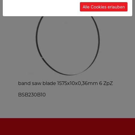
Alle Cookies erlauben
band saw blade 1575x10x0,36mm 6 ZpZ
m
BSB230B10