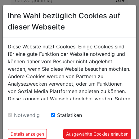
net weight in kg
0.19
gross weight in kg
0.21
Ihre Wahl bezüglich Cookies auf
dieser Webseite
packaging
packaging height in mm
100
Diese Website nutzt Cookies. Einige Cookies sind
packaging width in mm
500
für eine gute Funktion der Website notwendig und
können daher vom Besucher nicht abgelehnt
packaging length in mm
800
werden, wenn Sie diese Website besuchen möchten.
Andere Cookies werden von Partnern zu
general data
Analysezwecken verwendet, oder um Funktionen
EAN code
9120039907444
von Sozial Media Plattformen anbieten zu können.
Diese können auf Wunsch abgelehnt werden. Sofern
sie unsere Webseite weiter nutzen, geben Sie
Einwilligung zu unseren Cookies.
Notwendig
Statistiken
POPULAR PRODUCTS
Details anzeigen
Ausgewählte Cookies erlauben