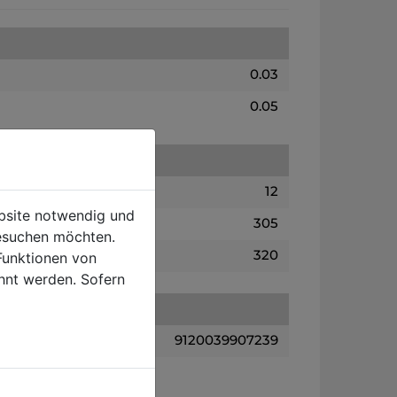
0.03
0.05
12
ebsite notwendig und
305
esuchen möchten.
320
Funktionen von
hnt werden. Sofern
9120039907239