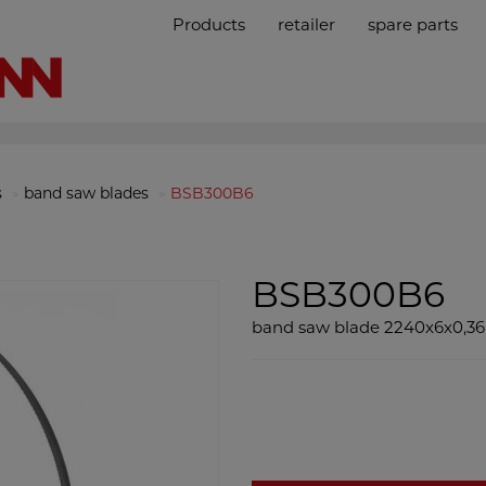
Products
retailer
spare parts
s
band saw blades
BSB300B6
BSB300B6
band saw blade 2240x6x0,