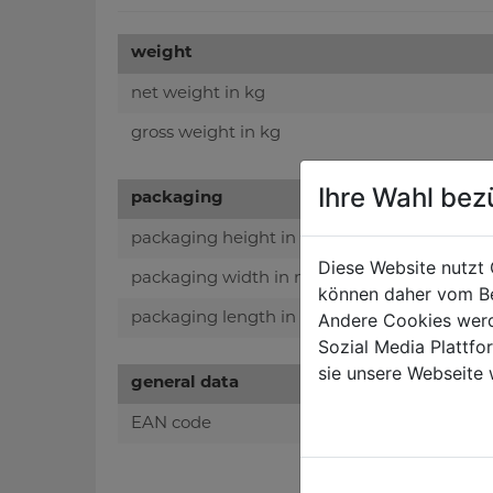
weight
net weight in kg
gross weight in kg
Ihre Wahl bez
packaging
packaging height in mm
Diese Website nutzt 
packaging width in mm
können daher vom Be
Andere Cookies werd
packaging length in mm
Sozial Media Plattf
sie unsere Webseite 
general data
EAN code