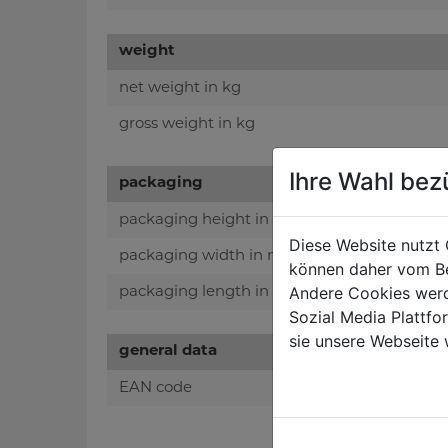
weight
net weight in kg
gross weight in kg
Ihre Wahl bez
packaging
packaging height in mm
Diese Website nutzt 
packaging width in mm
können daher vom Be
Andere Cookies werd
packaging length in mm
Sozial Media Plattf
sie unsere Webseite 
general data
EAN code