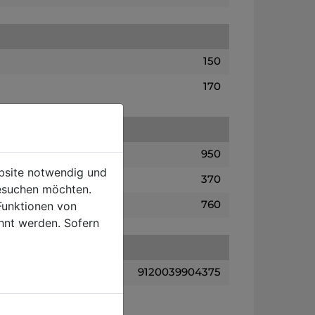
150
170
950
ebsite notwendig und
370
esuchen möchten.
760
Funktionen von
hnt werden. Sofern
9120039904375