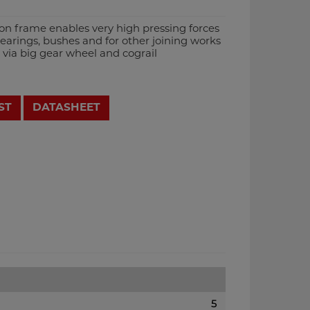
iron frame enables very high pressing forces
bearings, bushes and for other joining works
 via big gear wheel and cograil
ST
DATASHEET
5