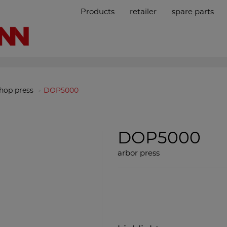
Products
retailer
spare parts
hop press
DOP5000
DOP5000
arbor press