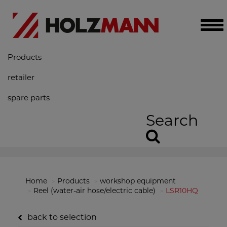
Tog
nav
Products
retailer
spare parts
Search
Home
Products
workshop equipment
Reel (water-air hose/electric cable)
LSR10HQ
back to selection