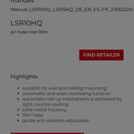
manuals
Manual_LSR10HQ_LSR15HQ_DE_EN_ES_FR_23062020.
LSR10HQ
air hose reel 10m
FIND RETAILER
highlights
suitable for wall and ceiling mounting
automatic and even rewinding function
automatic roll-up mechanism is activated by
light counter-pulling
solid metal housing
10m hose
guide arm position adjustable