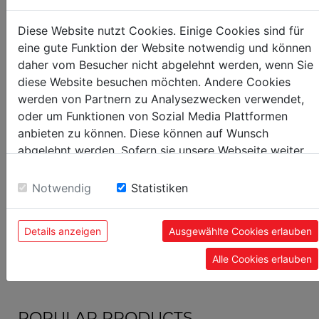
weight
net weight in kg
6.20
Diese Website nutzt Cookies. Einige Cookies sind für
eine gute Funktion der Website notwendig und können
gross weight in kg
8
daher vom Besucher nicht abgelehnt werden, wenn Sie
diese Website besuchen möchten. Andere Cookies
packaging
werden von Partnern zu Analysezwecken verwendet,
oder um Funktionen von Sozial Media Plattformen
packaging height in mm
385
anbieten zu können. Diese können auf Wunsch
packaging width in mm
160
abgelehnt werden. Sofern sie unsere Webseite weiter
packaging length in mm
340
nutzen, geben Sie Einwilligung zu unseren Cookies.
Notwendig
Statistiken
general data
Details anzeigen
Ausgewählte Cookies erlauben
EAN code
9120039909417
Alle Cookies erlauben
POPULAR PRODUCTS