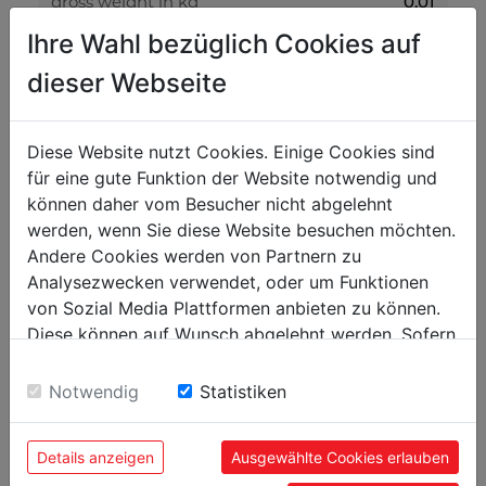
gross weight in kg
0.01
Ihre Wahl bezüglich Cookies auf
net weight in kg
0.01
dieser Webseite
packaging
packaging width in mm
0
Diese Website nutzt Cookies. Einige Cookies sind
für eine gute Funktion der Website notwendig und
packaging length in mm
0
können daher vom Besucher nicht abgelehnt
packaging height in mm
0
werden, wenn Sie diese Website besuchen möchten.
Andere Cookies werden von Partnern zu
general data
Analysezwecken verwendet, oder um Funktionen
von Sozial Media Plattformen anbieten zu können.
EAN code
9120058377044
Diese können auf Wunsch abgelehnt werden. Sofern
sie unsere Webseite weiter nutzen, geben Sie
Einwilligung zu unseren Cookies.
Notwendig
Statistiken
POPULAR PRODUCTS
Details anzeigen
Ausgewählte Cookies erlauben