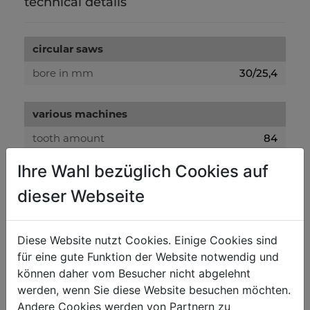
technical details
circular saws
bore in mm
30/25,4
various machines
tooth amount
84
tooth thickness in mm
3.2
Ihre Wahl bezüglich Cookies auf
blade thickness
2.4
dieser Webseite
diameter in mm
305
Diese Website nutzt Cookies. Einige Cookies sind
weight
für eine gute Funktion der Website notwendig und
können daher vom Besucher nicht abgelehnt
net weight in kg
0.35
werden, wenn Sie diese Website besuchen möchten.
gross weight in kg
0.40
Andere Cookies werden von Partnern zu