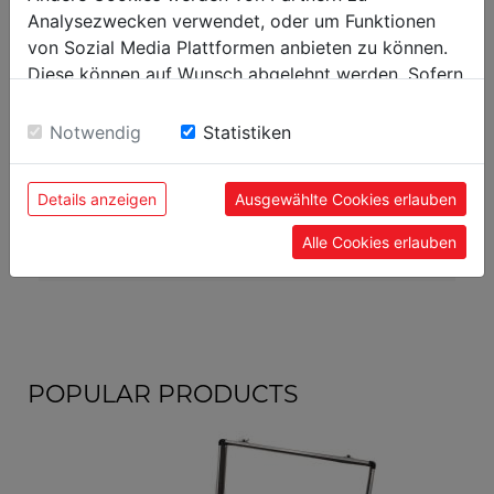
Analysezwecken verwendet, oder um Funktionen
packaging
von Sozial Media Plattformen anbieten zu können.
Diese können auf Wunsch abgelehnt werden. Sofern
packaging height in mm
0,013
sie unsere Webseite weiter nutzen, geben Sie
packaging width in mm
0,424
Einwilligung zu unseren Cookies.
Notwendig
Statistiken
packaging length in mm
0,362
Details anzeigen
Ausgewählte Cookies erlauben
general data
Alle Cookies erlauben
EAN code
9120058373480
POPULAR PRODUCTS