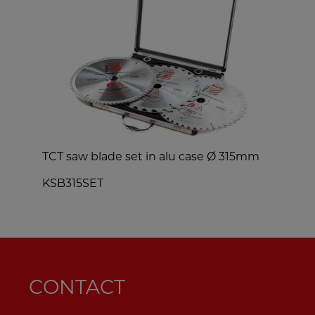
TCT saw blade set in alu case Ø 315mm
s
KSB315SET
CONTACT