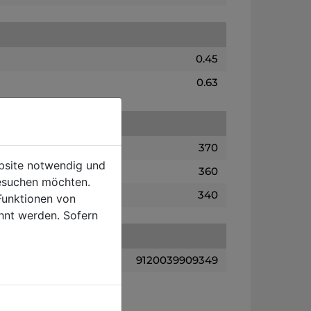
0.45
0.63
370
ebsite notwendig und
360
esuchen möchten.
340
Funktionen von
hnt werden. Sofern
9120039909349