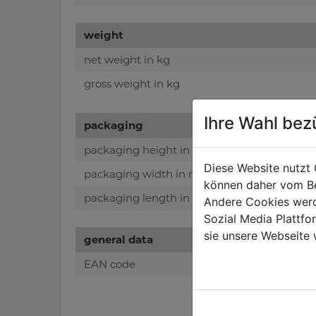
weight
net weight in kg
gross weight in kg
Ihre Wahl bez
packaging
packaging height in mm
Diese Website nutzt 
packaging width in mm
können daher vom Be
packaging length in mm
Andere Cookies werd
Sozial Media Plattf
sie unsere Webseite 
general data
EAN code