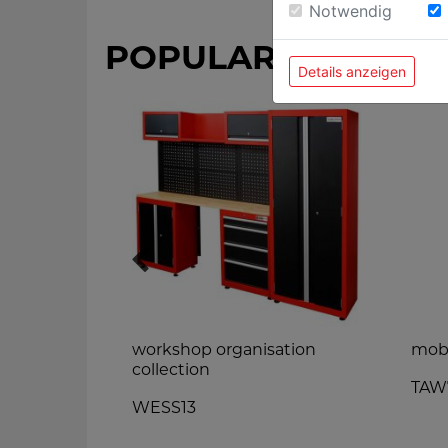
Notwendig
POPULAR PRODUC
Details anzeigen
able
workshop organisation
mobi
collection
TAW
WESS13