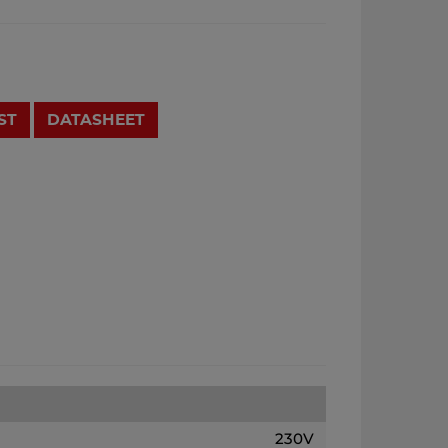
ST
DATASHEET
230V