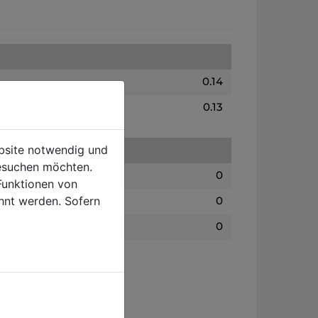
0.14
0.13
ebsite notwendig und
esuchen möchten.
0
Funktionen von
hnt werden. Sofern
0
0