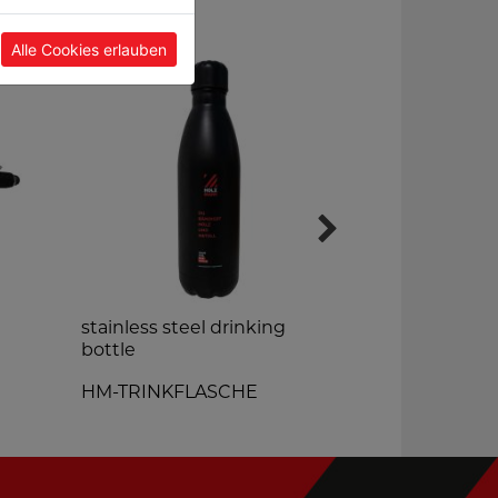
Alle Cookies erlauben
stainless steel drinking
HM TShirt 
bottle
HM-TSHIRT
HM-TRINKFLASCHE