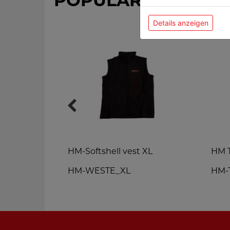
POPULAR PRODUC
Details anzeigen
 Vest S
HM-Softshell vest XL
HM T
HM-WESTE_XL
HM-