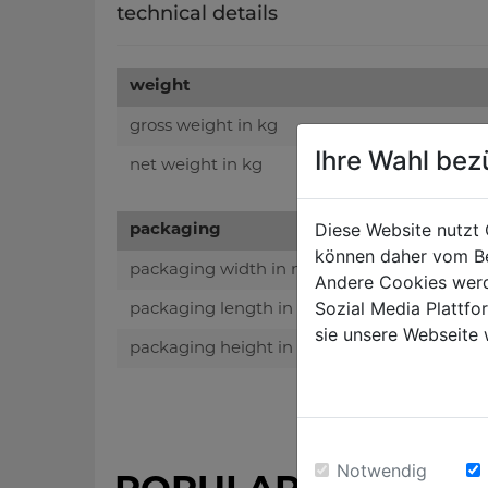
technical details
weight
gross weight in kg
Ihre Wahl bez
net weight in kg
Diese Website nutzt 
packaging
können daher vom Be
packaging width in mm
Andere Cookies werd
Sozial Media Plattf
packaging length in mm
sie unsere Webseite 
packaging height in mm
Notwendig