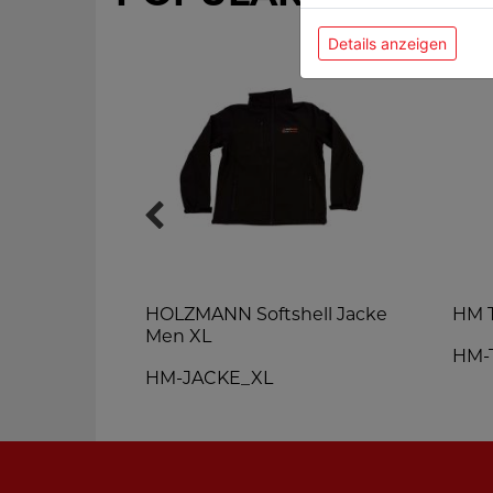
Details anzeigen
la
HOLZMANN Softshell Jacke
HM T
Men XL
RM
HM-
HM-JACKE_XL