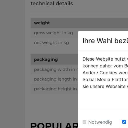
technical details
weight
gross weight in kg
Ihre Wahl bez
net weight in kg
Diese Website nutzt 
packaging
können daher vom Be
packaging width in mm
Andere Cookies werd
packaging length in mm
Sozial Media Plattf
sie unsere Webseite 
packaging height in mm
Notwendig
POPULAR PRODUC