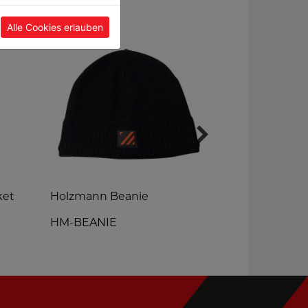
Alle Cookies erlauben
ket
Holzmann Beanie
HOLZMANN F
HM-BEANIE
HM-FLWES