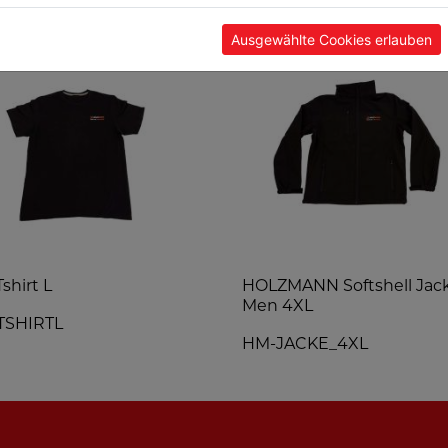
Ausgewählte Cookies erlauben
shirt L
HOLZMANN Softshell Jac
Men 4XL
TSHIRTL
HM-JACKE_4XL