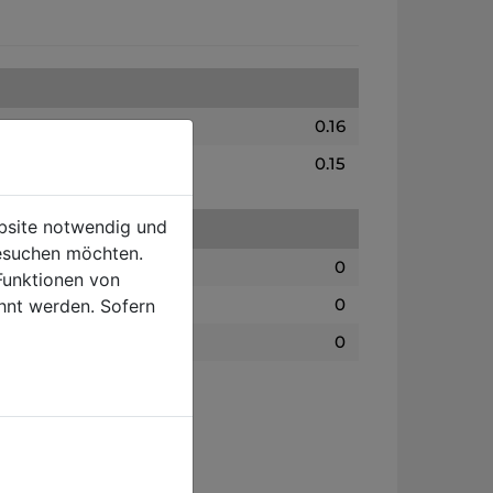
0.16
0.15
ebsite notwendig und
esuchen möchten.
0
Funktionen von
0
hnt werden. Sofern
0