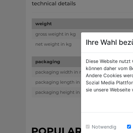
technical details
weight
gross weight in kg
Ihre Wahl bez
net weight in kg
Diese Website nutzt 
packaging
können daher vom Be
packaging width in mm
Andere Cookies werd
packaging length in mm
Sozial Media Plattf
sie unsere Webseite 
packaging height in mm
Notwendig
POPULAR PRODUC