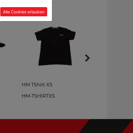
Alle Cookies erlauben
HM TShirt XS
HM-Softshel
HM-TSHIRTXS
HM-WESTE