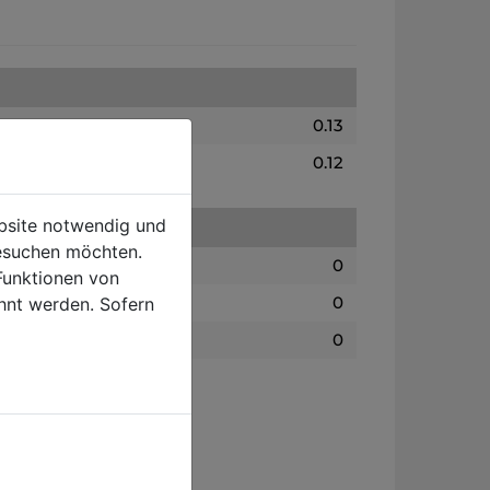
0.13
0.12
ebsite notwendig und
esuchen möchten.
0
Funktionen von
0
hnt werden. Sofern
0