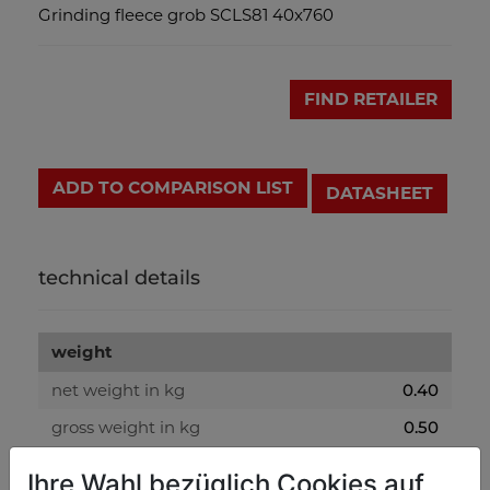
Grinding fleece grob SCLS81 40x760
FIND RETAILER
ADD TO COMPARISON LIST
DATASHEET
technical details
weight
net weight in kg
0.40
gross weight in kg
0.50
Ihre Wahl bezüglich Cookies auf