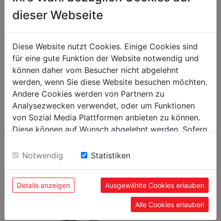
packaging
dieser Webseite
packaging height in mm
300
packaging width in mm
400
Diese Website nutzt Cookies. Einige Cookies sind
packaging length in mm
600
für eine gute Funktion der Website notwendig und
können daher vom Besucher nicht abgelehnt
general data
werden, wenn Sie diese Website besuchen möchten.
Andere Cookies werden von Partnern zu
EAN code
9120058375439
Analysezwecken verwendet, oder um Funktionen
von Sozial Media Plattformen anbieten zu können.
Diese können auf Wunsch abgelehnt werden. Sofern
sie unsere Webseite weiter nutzen, geben Sie
Einwilligung zu unseren Cookies.
Notwendig
Statistiken
POPULAR PRODUCTS
Details anzeigen
Ausgewählte Cookies erlauben
Alle Cookies erlauben