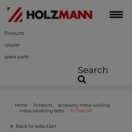
Toggle
naviga
Products
retailer
spare parts
Search
Home
Products
accessory metal working
metal sandining belts
SV760LS81
back to selection