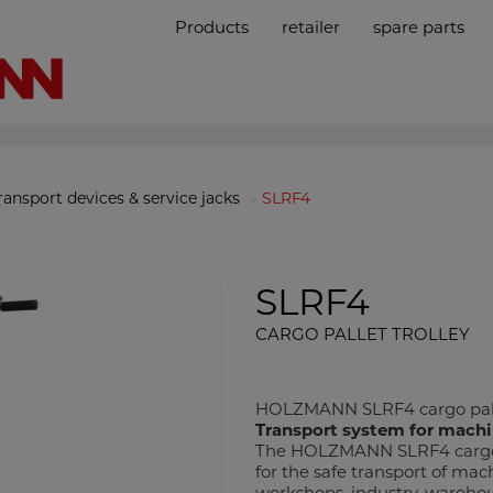
Products
retailer
spare parts
ransport devices & service jacks
SLRF4
SLRF4
CARGO PALLET TROLLEY
HOLZMANN SLRF4 cargo palle
Transport system for machi
The HOLZMANN SLRF4 cargo pal
for the safe transport of ma
workshops, industry, warehou