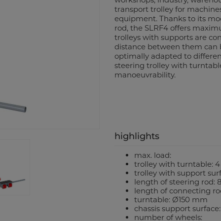
transport trolley for machines
equipment. Thanks to its mo
rod, the SLRF4 offers maximu
trolleys with supports are co
distance between them can b
optimally adapted to differe
steering trolley with turntab
manoeuvrability.
highlights
max. load:
trolley with turntable: 4
trolley with support surf
length of steering rod
length of connecting 
turntable: Ø150 mm
chassis support surface
number of wheels: