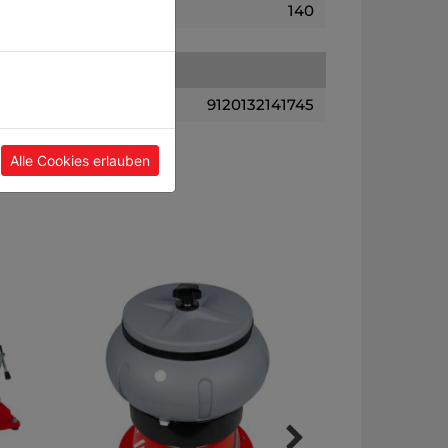
140
9120132141745
Alle Cookies erlauben