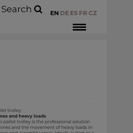
Search
EN
DE
ES
FR
CZ
Toggle
navigation
t trolley
nes and heavy loads
let trolley is the professional solution
chines and the movement of heavy loads in
ses and assembly areas. Ideally suited as a