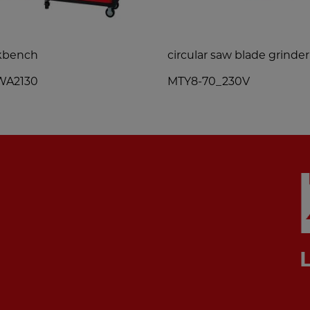
kbench
circular saw blade grinder
A2130
MTY8-70_230V