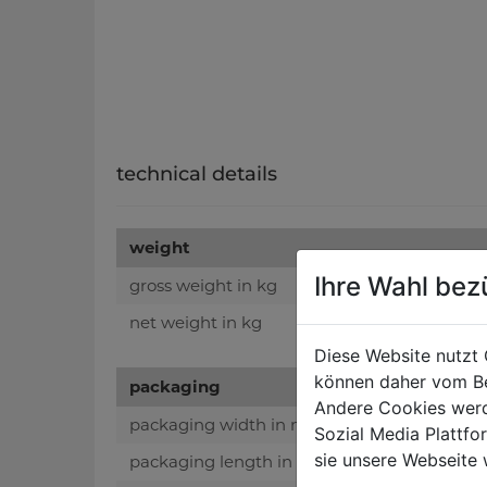
technical details
weight
Ihre Wahl bez
gross weight in kg
net weight in kg
Diese Website nutzt 
können daher vom Be
packaging
Andere Cookies werd
packaging width in mm
Sozial Media Plattf
sie unsere Webseite 
packaging length in mm