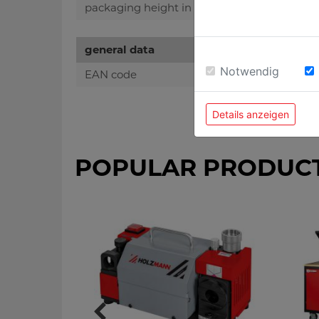
packaging height in mm
general data
Notwendig
EAN code
Details anzeigen
POPULAR PRODUC