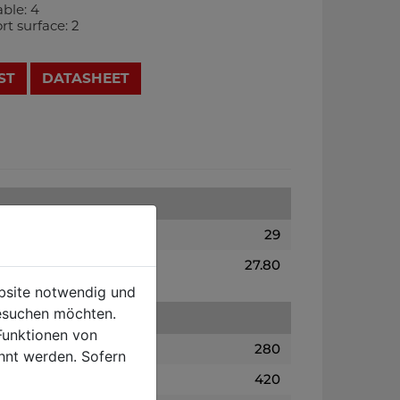
able: 4
rt surface: 2
ST
DATASHEET
29
27.80
ebsite notwendig und
esuchen möchten.
Funktionen von
280
hnt werden. Sofern
420