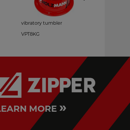
vibratory tumbler
shop press
VPT8KG
WP20H
»
LEARN MORE