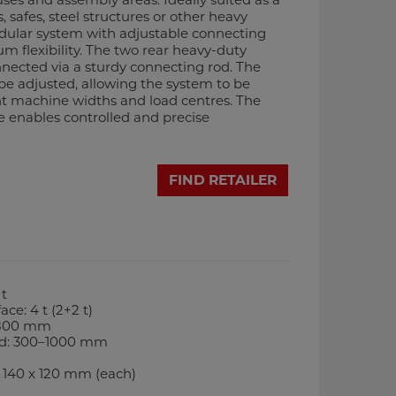
, safes, steel structures or other heavy
dular system with adjustable connecting
m flexibility. The two rear heavy-duty
nnected via a sturdy connecting rod. The
e adjusted, allowing the system to be
nt machine widths and load centres. The
le enables controlled and precise
FIND RETAILER
 t
ace: 4 t (2+2 t)
: 800 mm
rod: 300–1000 mm
: 140 x 120 mm (each)