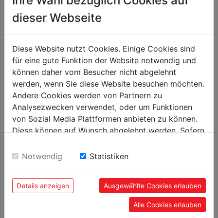
Ihre Wahl bezüglich Cookies auf
packaging
dieser Webseite
170
packaging height in mm
170
packaging width in mm
Diese Website nutzt Cookies. Einige Cookies sind
170
packaging length in mm
für eine gute Funktion der Website notwendig und
können daher vom Besucher nicht abgelehnt
werden, wenn Sie diese Website besuchen möchten.
general data
Andere Cookies werden von Partnern zu
9120039907055
EAN code
Analysezwecken verwendet, oder um Funktionen
von Sozial Media Plattformen anbieten zu können.
Diese können auf Wunsch abgelehnt werden. Sofern
sie unsere Webseite weiter nutzen, geben Sie
Einwilligung zu unseren Cookies.
Notwendig
Statistiken
POPULAR PRODUCTS
Details anzeigen
Ausgewählte Cookies erlauben
Alle Cookies erlauben