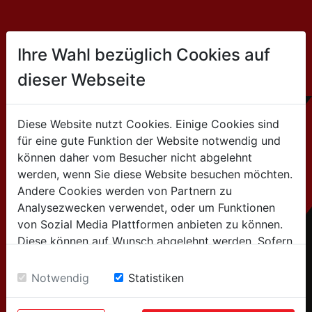
CONTACT
Ihre Wahl bezüglich Cookies auf
dieser Webseite
HOLZMANN MASCHINEN GmbH
Marktplatz 4 / 4170 Haslach / Austria
Diese Website nutzt Cookies. Einige Cookies sind
für eine gute Funktion der Website notwendig und
+43 7289 / 71562-0
können daher vom Besucher nicht abgelehnt
werden, wenn Sie diese Website besuchen möchten.
Andere Cookies werden von Partnern zu
for general information
Analysezwecken verwendet, oder um Funktionen
(Info about products, company,...):
von Sozial Media Plattformen anbieten zu können.
info@holzmann-maschinen.at
Diese können auf Wunsch abgelehnt werden. Sofern
sie unsere Webseite weiter nutzen, geben Sie
Einwilligung zu unseren Cookies.
for after-sales service
Notwendig
Statistiken
(spare parts, service requests,..):