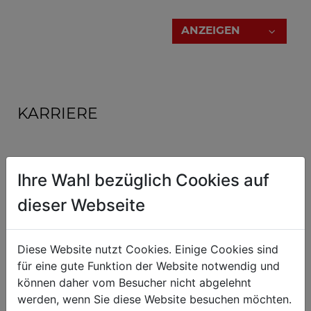
Klicken Sie dazu einfach auf die
"ANZEIGEN"
-
Schaltfläche.
ANZEIGEN
Geschäftsführung
KARRIERE
Ihre Wahl bezüglich Cookies auf
Teammitglied technische Dokumentation
Fachkraft (Büro)
dieser Webseite
ANZEIGEN
Teammitglied IT
Diese Website nutzt Cookies. Einige Cookies sind
Fachkraft (Büro)
für eine gute Funktion der Website notwendig und
können daher vom Besucher nicht abgelehnt
werden, wenn Sie diese Website besuchen möchten.
DI (FH) Daniel Schörgenhuber
Lehrling Betriebslogistik
Geschäftsführung