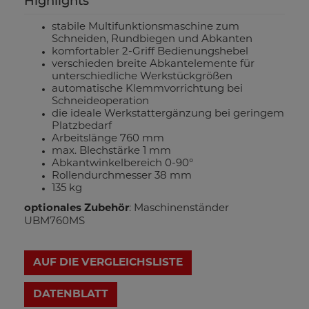
Highlights
stabile Multifunktionsmaschine zum
Schneiden, Rundbiegen und Abkanten
komfortabler 2-Griff Bedienungshebel
verschieden breite Abkantelemente für
unterschiedliche Werkstückgrößen
automatische Klemmvorrichtung bei
Schneideoperation
die ideale Werkstattergänzung bei geringem
Platzbedarf
Arbeitslänge 760 mm
max. Blechstärke 1 mm
Abkantwinkelbereich 0-90°
Rollendurchmesser 38 mm
135 kg
optionales Zubehör
: Maschinenständer
UBM760MS
AUF DIE VERGLEICHSLISTE
DATENBLATT