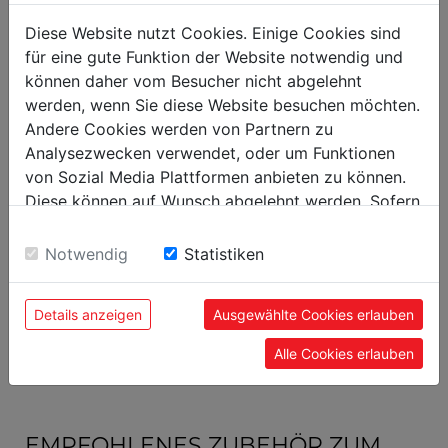
135
Bruttogewicht in kg
Diese Website nutzt Cookies. Einige Cookies sind
für eine gute Funktion der Website notwendig und
120
Nettogewicht in kg
können daher vom Besucher nicht abgelehnt
werden, wenn Sie diese Website besuchen möchten.
Versandmaße
Andere Cookies werden von Partnern zu
Analysezwecken verwendet, oder um Funktionen
480
Verpackungsbreite in mm
von Sozial Media Plattformen anbieten zu können.
1.020
Verpackungslänge in mm
Diese können auf Wunsch abgelehnt werden. Sofern
sie unsere Webseite weiter nutzen, geben Sie
690
Verpackungshöhe in mm
Einwilligung zu unseren Cookies.
Notwendig
Statistiken
Allgemeine Daten
Details anzeigen
Ausgewählte Cookies erlauben
9120058375613
EAN Code
Alle Cookies erlauben
EMPFOHLENES ZUBEHÖR ZUM