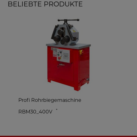
BELIEBTE PRODUKTE
ohrbiegemaschine
Blechbearbeitun
*
_400V
UBM1070