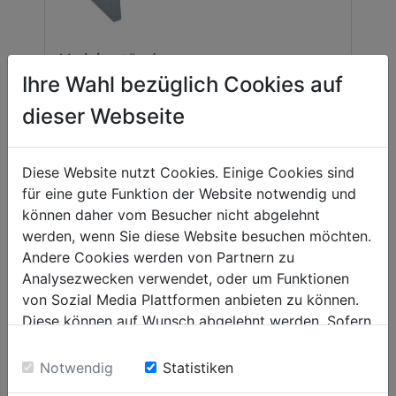
Verleimständer
VST3000
Ihre Wahl bezüglich Cookies auf
dieser Webseite
00
1.599,
EUR
Diese Website nutzt Cookies. Einige Cookies sind
für eine gute Funktion der Website notwendig und
können daher vom Besucher nicht abgelehnt
werden, wenn Sie diese Website besuchen möchten.
Andere Cookies werden von Partnern zu
Analysezwecken verwendet, oder um Funktionen
BELIEBTE PRODUKTE
von Sozial Media Plattformen anbieten zu können.
Diese können auf Wunsch abgelehnt werden. Sofern
sie unsere Webseite weiter nutzen, geben Sie
Einwilligung zu unseren Cookies.
Notwendig
Statistiken