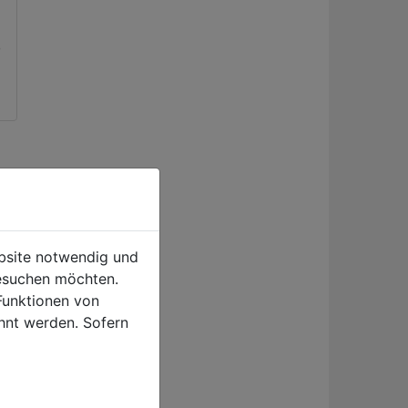
0
ebsite notwendig und
esuchen möchten.
Funktionen von
hnt werden. Sofern