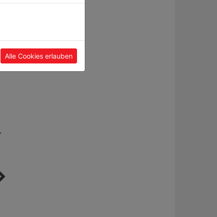
Alle Cookies erlauben
Zug- Kapp- &
Tischfräsmaschine
Gehrungssäge inkl
TFM610V_230V
Sägeblatt