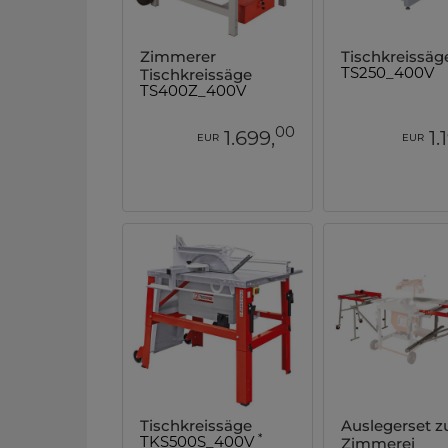
Zimmerer
Tischkreissäg
Tischkreissäge
TS250_400V
TS400Z_400V
00
1.699,
1.
EUR
EUR
Tischkreissäge
Auslegerset z
*
Zimmerei
TKS500S_400V