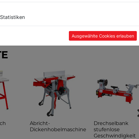
Statistiken
Ausgewählte Cookies erlauben
TE
sch
Abricht-
Drechselbank
Dickenhobelmaschine
stufenlose
Geschwindigkeit