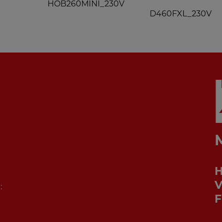
HOB260MINI_230V
D460FXL_230V
V
:
F