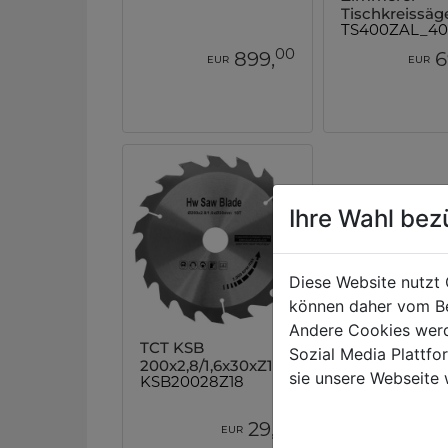
Tischkreissäg
TS400ZAL_4
00
899,
6
EUR
EUR
Ihre Wahl bez
Diese Website nutzt 
können daher vom Be
Andere Cookies werd
TCT KSB
Sozial Media Plattf
200x2,8/1,6x30xZ18
sie unsere Webseite 
KSB20028Z18
00
29,
EUR