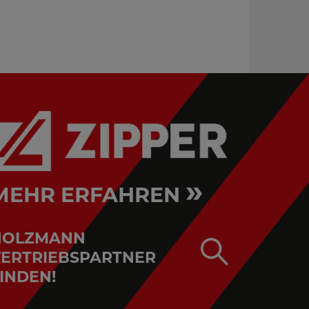
KAP305JL_230V
»
MEHR ERFAHREN
HOLZMANN
ERTRIEBSPARTNER
INDEN!