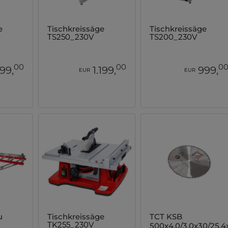
e
Tischkreissäge
Tischkreissäge
TS250_230V
TS200_230V
00
00
0
199,
1.199,
999,
EUR
EUR
u
Tischkreissäge
TCT KSB
500x4,0/3,0x30/25,
TK255_230V