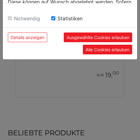
Diese können auf Wunsch abgelehnt werden. Sofern
sie unsere Webseite weiter nutzen, geben Sie
Einwilligung zu unseren Cookies.
Notwendig
Statistiken
Details anzeigen
Ausgewählte Cookies erlauben
Schnitzwerkzeug 6tlg
Alle Cookies erlauben
SCH6TLG
00
19,
EUR
BELIEBTE PRODUKTE