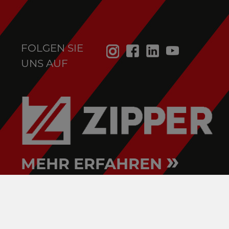
FOLGEN SIE
UNS AUF
»
MEHR ERFAHREN
HOLZMANN
VERTRIEBSPARTNER FINDEN!