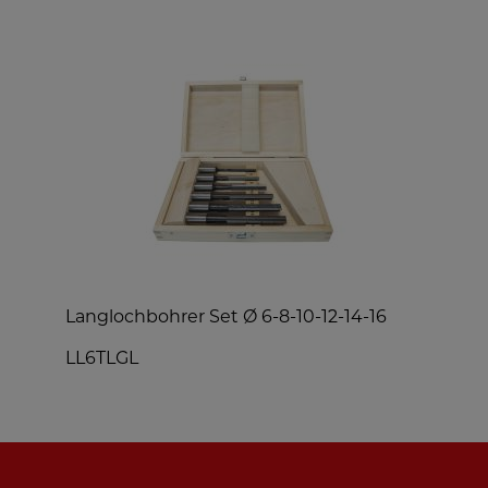
Langlochbohrer Set Ø 6-8-10-12-14-16
Y
LL6TLGL
T