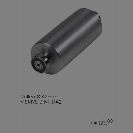
Rollen Ø 42mm
MSM75_3IN1_R42
00
69,
EUR