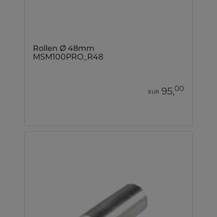
Rollen Ø 48mm
MSM100PRO_R48
00
95,
EUR