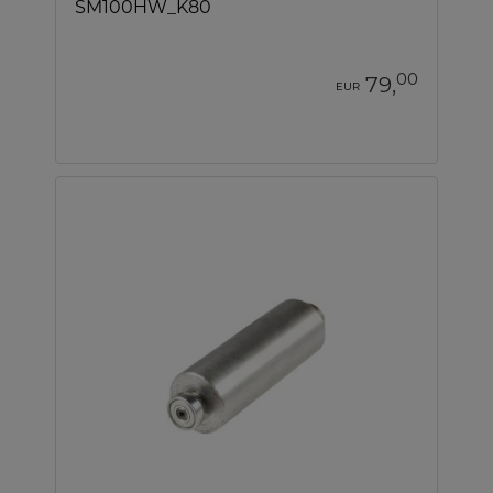
SM100HW_K80
00
79,
EUR