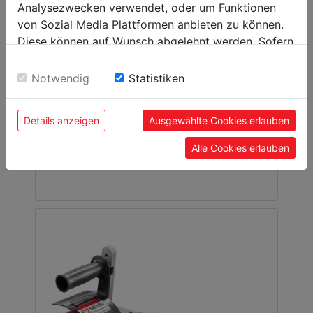
Analysezwecken verwendet, oder um Funktionen
von Sozial Media Plattformen anbieten zu können.
Diese können auf Wunsch abgelehnt werden. Sofern
sie unsere Webseite weiter nutzen, geben Sie
Einwilligung zu unseren Cookies.
Notwendig
Statistiken
Rohrschleifgerät
RSG760_230V
Details anzeigen
Ausgewählte Cookies erlauben
00
Alle Cookies erlauben
159,
EUR