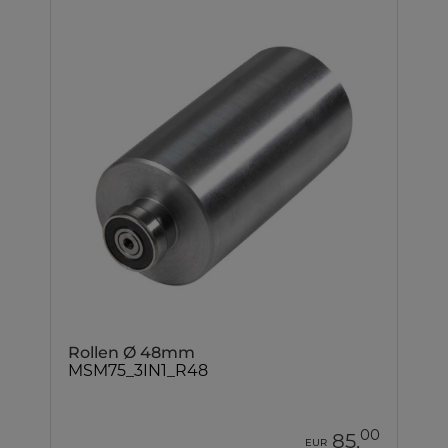
Rollen Ø 48mm
MSM75_3IN1_R48
00
85,
EUR