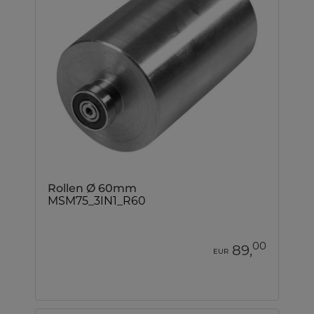
Rollen Ø 60mm
MSM75_3IN1_R60
00
89,
EUR