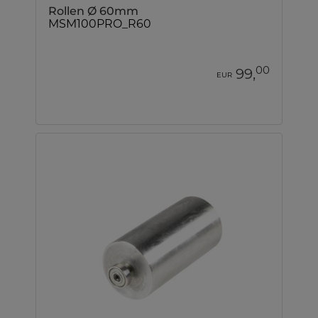
Rollen Ø 60mm
MSM100PRO_R60
00
99,
EUR