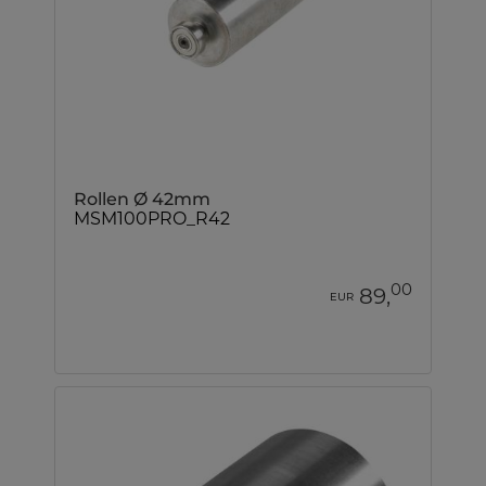
Rollen Ø 42mm
MSM100PRO_R42
00
89,
EUR