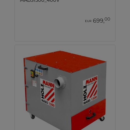
MABS1500_400V
00
699,
EUR