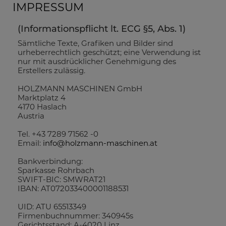
IMPRESSUM
(Informationspflicht lt. ECG §5, Abs. 1)
Sämtliche Texte, Grafiken und Bilder sind
urheberrechtlich geschützt; eine Verwendung ist
nur mit ausdrücklicher Genehmigung des
Erstellers zulässig.
HOLZMANN MASCHINEN GmbH
Marktplatz 4
4170 Haslach
Austria
Tel. +43 7289 71562 -0
Email:
info@holzmann-maschinen.at
Bankverbindung:
Sparkasse Rohrbach
SWIFT-BIC: SMWRAT21
IBAN: AT072033400001188531
UID: ATU 65513349
Firmenbuchnummer: 340945s
Gerichtsstand: A-4020 Linz