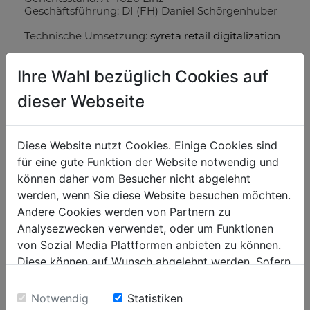
Geschäftsführung: DI (FH) Daniel Schörgenhuber
Technische Umsetzung:
syreta retail digitalization
Haftung
Ihre Wahl bezüglich Cookies auf
Sämtliche Texte auf der Website wurden sorgfältig
geprüft. Dessen ungeachtet kann keine Garantie
dieser Webseite
für Richtigkeit, Vollständigkeit und Aktualität der
Angaben übernommen werden.
Datenschutz
Diese Website nutzt Cookies. Einige Cookies sind
Der sorgfältige Umgang mit Ihren persönlichen
Daten ist uns ein besonderes Anliegen und wir
für eine gute Funktion der Website notwendig und
möchten Ihnen mit dieser Datenschutzerklärung
können daher vom Besucher nicht abgelehnt
den Umgang und Schutz Ihrer Daten nachfolgend
werden, wenn Sie diese Website besuchen möchten.
zur Kenntnis bringen.
Andere Cookies werden von Partnern zu
Links
Analysezwecken verwendet, oder um Funktionen
Links auf diese Website - auch auf Seiten in der
von Sozial Media Plattformen anbieten zu können.
Tiefe - sind erwünscht. Eine Übernahme des
Hauptfensters in ein Frame-Set des Linksetzers ist
Diese können auf Wunsch abgelehnt werden. Sofern
unzulässig.
sie unsere Webseite weiter nutzen, geben Sie
Einwilligung zu unseren Cookies.
Impressum
Notwendig
Statistiken
Wir behalten uns vor, technische bzw. optische