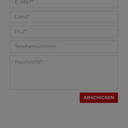
Land_40
PLZ_39
Telefonnummer_336
Nachricht_13
ABSCHICKEN