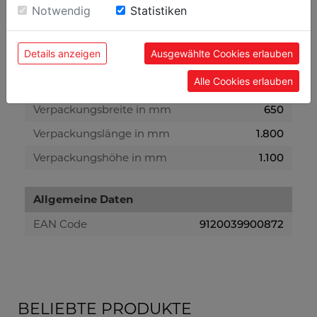
Einwilligung zu unseren Cookies.
Notwendig
Statistiken
Bruttogewicht in kg
340
Nettogewicht in kg
280
Details anzeigen
Ausgewählte Cookies erlauben
Alle Cookies erlauben
Versandmaße
Verpackungsbreite in mm
650
Verpackungslänge in mm
1.800
Verpackungshöhe in mm
1.100
Allgemeine Daten
EAN Code
9120039900872
BELIEBTE PRODUKTE