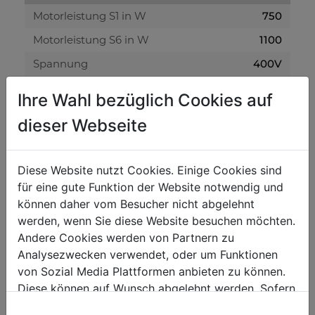
Motorleistung S1 in W
750
Motorleistung S6 in W
1100
Spannung
400V
Drehzahl in min-1
22
Ihre Wahl bezüglich Cookies auf
dieser Webseite
Allgemeine Abmessungen
Rollendurchmesser in mm
75
Diese Website nutzt Cookies. Einige Cookies sind
Arbeitsbreite in mm
1300
für eine gute Funktion der Website notwendig und
können daher vom Besucher nicht abgelehnt
Blechbearbeitung
werden, wenn Sie diese Website besuchen möchten.
Andere Cookies werden von Partnern zu
max. Blechstärke in mm
1.5
Analysezwecken verwendet, oder um Funktionen
Biegegeschwindigkeit in cm/sec
8.6
von Sozial Media Plattformen anbieten zu können.
Diese können auf Wunsch abgelehnt werden. Sofern
sie unsere Webseite weiter nutzen, geben Sie
Gewicht