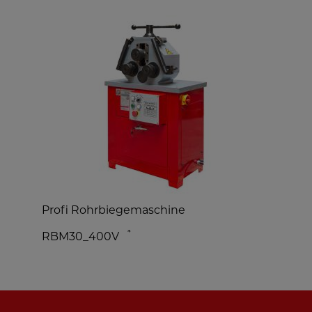
Profi Rohrbiegemaschine
E
*
RBM30_400V