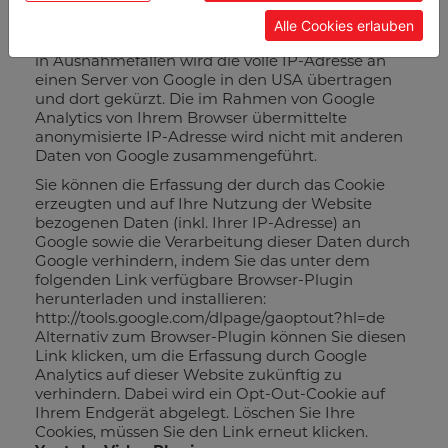
Mitgliedstaaten der Europäischen Union oder in
anderen Vertragsstaaten des Abkommens über
Alle Cookies erlauben
den Europäischen Wirtschaftsraum gekürzt. Nur
in Ausnahmefällen wird die volle IP-Adresse an
einen Server von Google in den USA übertragen
und dort gekürzt. Die im Rahmen von Google
Analytics von Ihrem Browser übermittelte
anonymisierte IP-Adresse wird nicht mit anderen
Daten von Google zusammengeführt.
Sie können die Erfassung der durch das Cookie
erzeugten und auf Ihre Nutzung der Website
bezogenen Daten (inkl. Ihrer IP-Adresse) an
Google sowie die Verarbeitung dieser Daten durch
Google verhindern, indem Sie das unter dem
folgenden Link verfügbare Browser-Plugin
herunterladen und installieren:
http://tools.google.com/dlpage/gaoptout?hl=de
Alternativ zum Browser-Plugin können Sie diesen
Link klicken, um die Erfassung durch Google
Analytics auf dieser Website zukünftig zu
verhindern. Dabei wird ein Opt-Out-Cookie auf
Ihrem Endgerät abgelegt. Löschen Sie Ihre
Cookies, müssen Sie den Link erneut klicken.