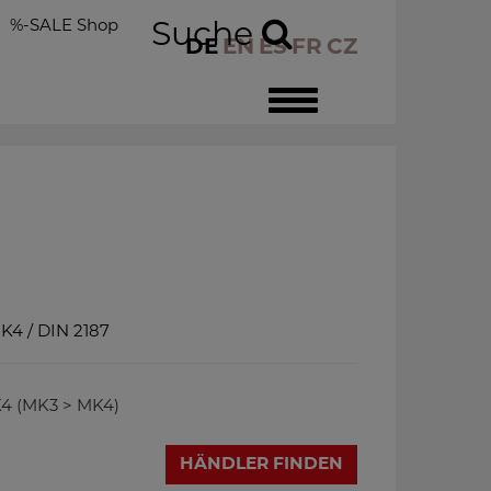
%-SALE Shop
Suche
DE
EN
ES
FR
CZ
Toggle
navigation
K4 / DIN 2187
K4 (MK3 > MK4)
HÄNDLER FINDEN