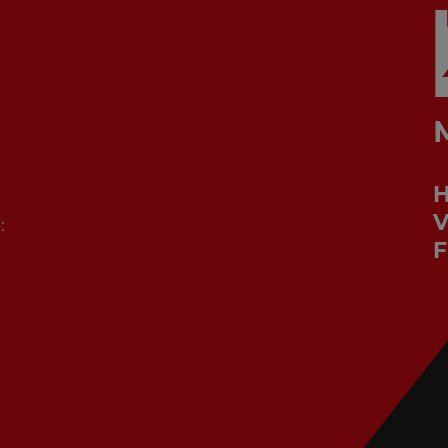
V
:
F