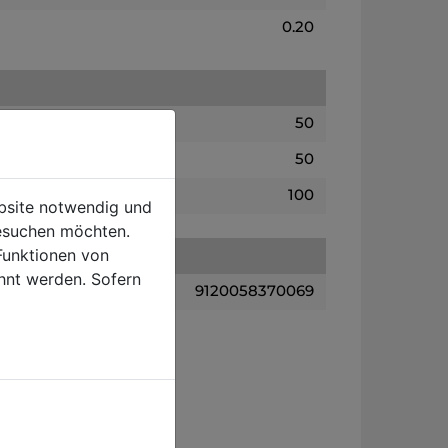
0.20
50
50
100
ebsite notwendig und
esuchen möchten.
Funktionen von
hnt werden. Sofern
9120058370069