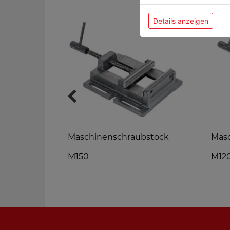
Details anzeigen
utter 1-
Maschinenschraubstock
Mas
M150
M12