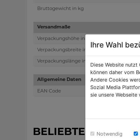
Bruttogewicht in kg
Versandmaße
Verpackungshöhe in mm
Ihre Wahl bez
Verpackungsbreite in mm
Verpackungslänge in mm
Diese Website nutzt 
können daher vom Be
Andere Cookies werd
Allgemeine Daten
Sozial Media Plattf
EAN Code
sie unsere Webseite 
BELIEBTE PRODUK
Notwendig