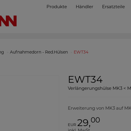
Produkte
Händler
Ersatzteile
ng
Aufnahmedorn - Red.Hülsen
EWT34
EWT34
Verlängerungshülse MK3 < M
Erweiterung von MK3 auf M
00
29,
EUR
inkl. MwSt.