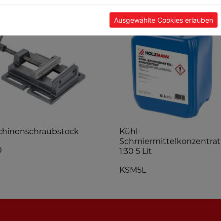
Ausgewählte Cookies erlauben
chinenschraubstock
Kühl-
Schmiermittelkonzentrat
0
1:30 5 Lit
KSM5L