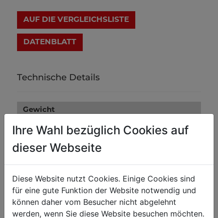
AUF DIE VERGLEICHSLISTE
DATENBLATT
Technische Details
Gewicht
1.50
Ihre Wahl bezüglich Cookies auf
Nettogewicht in kg
1.80
dieser Webseite
Bruttogewicht in kg
Versandmaße
Diese Website nutzt Cookies. Einige Cookies sind
für eine gute Funktion der Website notwendig und
18,500
Verpackungshöhe in mm
können daher vom Besucher nicht abgelehnt
280
Verpackungsbreite in mm
werden, wenn Sie diese Website besuchen möchten.