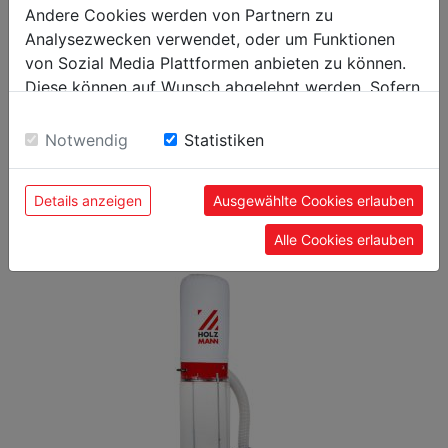
Andere Cookies werden von Partnern zu
380
Verpackungslänge in mm
Analysezwecken verwendet, oder um Funktionen
von Sozial Media Plattformen anbieten zu können.
Allgemeine Daten
Diese können auf Wunsch abgelehnt werden. Sofern
sie unsere Webseite weiter nutzen, geben Sie
9120039908717
EAN Code
Einwilligung zu unseren Cookies.
Notwendig
Statistiken
Details anzeigen
Ausgewählte Cookies erlauben
BELIEBTE PRODUKTE
Alle Cookies erlauben