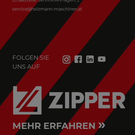
(Ersatzteile, Service-Anfragen,..):
service@holzmann-maschinen.at
FOLGEN SIE
UNS AUF
»
MEHR ERFAHREN