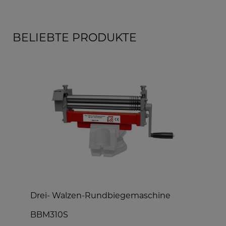
BELIEBTE PRODUKTE
Drei- Walzen-Rundbiegemaschine
A
BBM310S
A