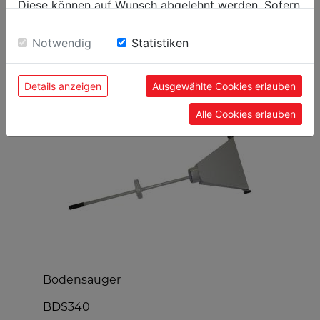
Diese können auf Wunsch abgelehnt werden. Sofern
sie unsere Webseite weiter nutzen, geben Sie
Einwilligung zu unseren Cookies.
Notwendig
Statistiken
BELIEBTE PRODUKTE
Details anzeigen
Ausgewählte Cookies erlauben
Alle Cookies erlauben
Bodensauger
Y
BDS340