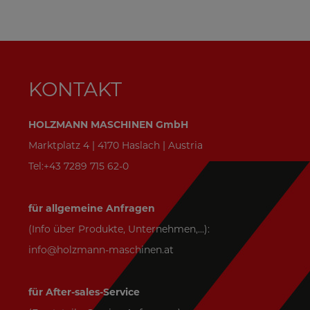
T
KONTAKT
HOLZMANN MASCHINEN GmbH
Marktplatz 4 | 4170 Haslach | Austria
Tel:+43 7289 715 62-0
für allgemeine Anfragen
(Info über Produkte, Unternehmen,...):
info@holzmann-maschinen.at
für After-sales-Service