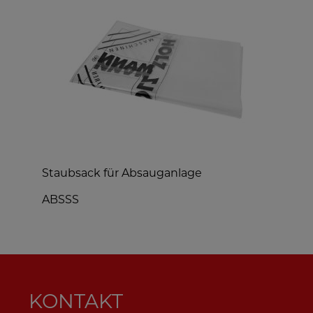
Staubsack für Absauganlage
L
ABSSS
L
KONTAKT