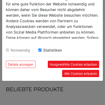
für eine gute Funktion der Website notwendig und
Versandmaße
können daher vom Besucher nicht abgelehnt
10
Verpackungshöhe in mm
werden, wenn Sie diese Website besuchen möchten.
Andere Cookies werden von Partnern zu
310
Verpackungsbreite in mm
Analysezwecken verwendet, oder um Funktionen
310
Verpackungslänge in mm
von Sozial Media Plattformen anbieten zu können.
Diese können auf Wunsch abgelehnt werden. Sofern
sie unsere Webseite weiter nutzen, geben Sie
Allgemeine Daten
Einwilligung zu unseren Cookies.
Notwendig
Statistiken
9120039903750
EAN Code
5
VE in Stück
Details anzeigen
Ausgewählte Cookies erlauben
Alle Cookies erlauben
BELIEBTE PRODUKTE