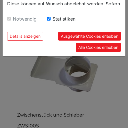
Diese können auf Wunsch abgelehnt werden. Sofern
sie unsere Webseite weiter nutzen, geben Sie
Einwilligung zu unseren Cookies.
Notwendig
Statistiken
BELIEBTE PRODUKTE
Details anzeigen
Ausgewählte Cookies erlauben
Alle Cookies erlauben
Zwischenstück und Schieber
L
ZWS100S
L