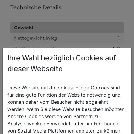
Technische Details
Gewicht
Nettogewicht in kg
1
Bruttogewicht in kg
1.10
Ihre Wahl bezüglich Cookies auf
Versandmaße
dieser Webseite
Verpackungshöhe in mm
400
Verpackungsbreite in mm
700
Diese Website nutzt Cookies. Einige Cookies sind
für eine gute Funktion der Website notwendig und
Verpackungslänge in mm
900
können daher vom Besucher nicht abgelehnt
werden, wenn Sie diese Website besuchen möchten.
Allgemeine Daten
Andere Cookies werden von Partnern zu
Analysezwecken verwendet, oder um Funktionen
EAN Code
9120058374036
von Sozial Media Plattformen anbieten zu können.