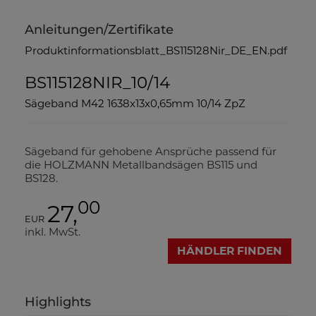
Anleitungen/Zertifikate
Produktinformationsblatt_BS115128Nir_DE_EN.pdf
BS115128NIR_10/14
Sägeband M42 1638x13x0,65mm 10/14 ZpZ
Sägeband für gehobene Ansprüche passend für
die HOLZMANN Metallbandsägen BS115 und
BS128.
00
27,
EUR
inkl. MwSt.
HÄNDLER FINDEN
Highlights