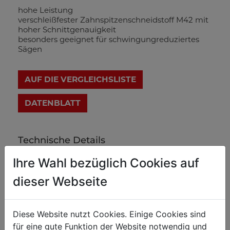
hohe Leistung
verschleißfester Zahnspitzenschneidstoff M42 mit
hoher Schnittgenauigkeit
besonders geeignet für schwingungreduziertes
Sägen
AUF DIE VERGLEICHSLISTE
DATENBLATT
Technische Details
Ihre Wahl bezüglich Cookies auf
Gewicht
dieser Webseite
Nettogewicht in kg
0.10
Bruttogewicht in kg
0.12
Diese Website nutzt Cookies. Einige Cookies sind
für eine gute Funktion der Website notwendig und