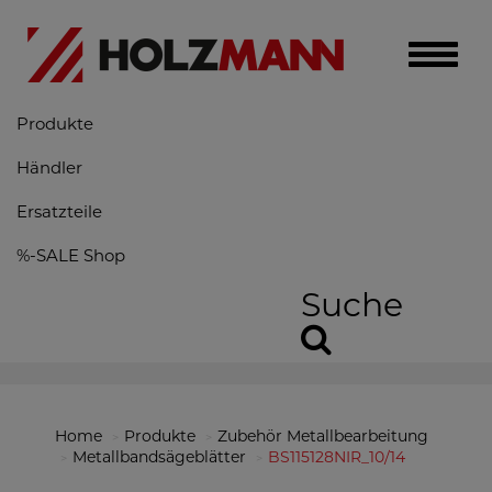
Toggle
naviga
Produkte
Händler
Ersatzteile
%-SALE Shop
Suche
Home
Produkte
Zubehör Metallbearbeitung
Metallbandsägeblätter
BS115128NIR_10/14