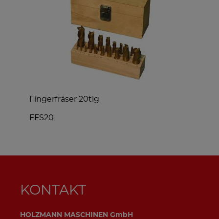
Fingerfräser 20tlg
K
FFS20
Z
KONTAKT
HOLZMANN MASCHINEN GmbH