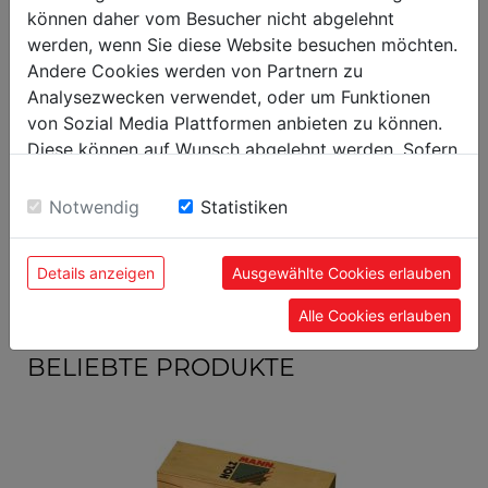
können daher vom Besucher nicht abgelehnt
Versandmaße
werden, wenn Sie diese Website besuchen möchten.
Verpackungshöhe in mm
100
Andere Cookies werden von Partnern zu
Analysezwecken verwendet, oder um Funktionen
Verpackungsbreite in mm
500
von Sozial Media Plattformen anbieten zu können.
Verpackungslänge in mm
1.000
Diese können auf Wunsch abgelehnt werden. Sofern
sie unsere Webseite weiter nutzen, geben Sie
Allgemeine Daten
Einwilligung zu unseren Cookies.
Notwendig
Statistiken
EAN Code
9120039904511
Details anzeigen
Ausgewählte Cookies erlauben
Alle Cookies erlauben
BELIEBTE PRODUKTE