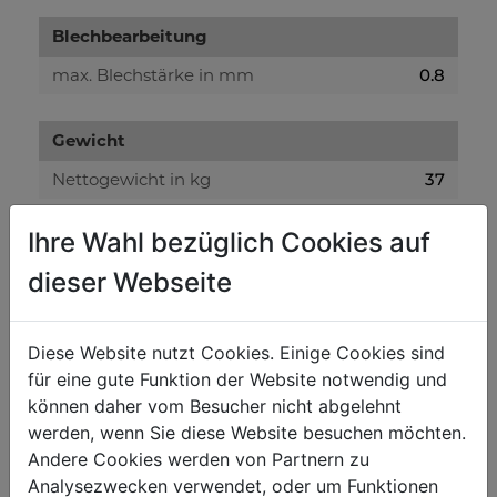
Blechbearbeitung
max. Blechstärke in mm
0.8
Gewicht
Nettogewicht in kg
37
Bruttogewicht in kg
39
Ihre Wahl bezüglich Cookies auf
dieser Webseite
Versandmaße
Verpackungshöhe in mm
380
Diese Website nutzt Cookies. Einige Cookies sind
Verpackungsbreite in mm
280
für eine gute Funktion der Website notwendig und
Verpackungslänge in mm
950
können daher vom Besucher nicht abgelehnt
werden, wenn Sie diese Website besuchen möchten.
Andere Cookies werden von Partnern zu
Allgemeine Daten
Analysezwecken verwendet, oder um Funktionen