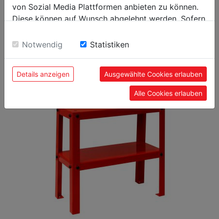
EAN Code
9120039905501
von Sozial Media Plattformen anbieten zu können.
Diese können auf Wunsch abgelehnt werden. Sofern
sie unsere Webseite weiter nutzen, geben Sie
Einwilligung zu unseren Cookies.
Notwendig
Statistiken
EMPFOHLENES ZUBEHÖR ZUM
PRODUKT
Details anzeigen
Ausgewählte Cookies erlauben
Alle Cookies erlauben