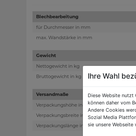
Blechbearbeitung
für Durchmesser in mm
max. Wandstärke in mm
Gewicht
Nettogewicht in kg
Ihre Wahl bez
Bruttogewicht in kg
Versandmaße
Diese Website nutzt 
können daher vom Be
Verpackungshöhe in mm
Andere Cookies werd
Verpackungsbreite in mm
Sozial Media Plattf
sie unsere Webseite 
Verpackungslänge in mm