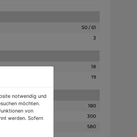
50 / 61
3
18
19
ebsite notwendig und
esuchen möchten.
180
Funktionen von
300
hnt werden. Sofern
580