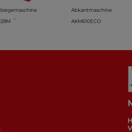
gbiegemaschine
Abkantmaschine
*
M28M
AKM610ECO
V
: