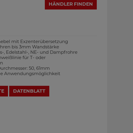
HÄNDLER FINDEN
ebel mit Exzenterübersetzung
ohren bis 3mm Wandstärke
as-, Edelstahl-, NE- und Dampfrohre
weißlinie für T- oder
en
Durchmesser: 50, 61mm
kale Anwendungsmöglichkeit
TE
DATENBLATT