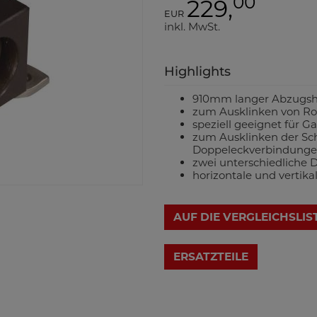
00
229,
EUR
inkl. MwSt.
Highlights
910mm langer Abzugsh
zum Ausklinken von R
speziell geeignet für G
zum Ausklinken der Sch
Doppeleckverbindung
zwei unterschiedliche 
horizontale und verti
AUF DIE VERGLEICHSLIS