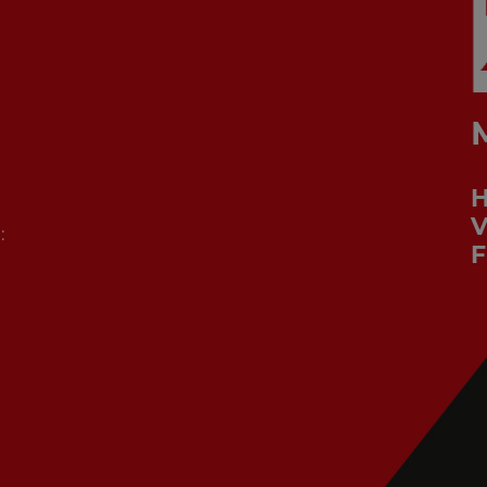
V
:
F