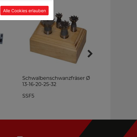
Alle Cookies erlauben
Schwalbenschwanzfräser Ø
Bügelmesss
13-16-20-25-32
BMS4
SSF5