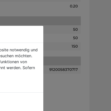
0.20
50
50
150
ebsite notwendig und
esuchen möchten.
Funktionen von
hnt werden. Sofern
9120058370717