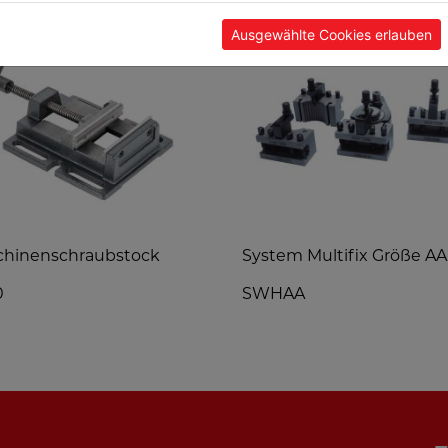
Ausgewählte Cookies erlauben
chinenschraubstock
System Multifix Größe AA
0
SWHAA