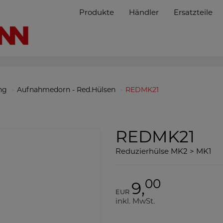
Produkte
Händler
Ersatzteile
ng
Aufnahmedorn - Red.Hülsen
REDMK21
REDMK21
Reduzierhülse MK2 > MK1
00
9,
EUR
inkl. MwSt.