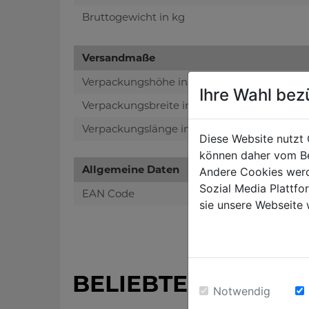
Bruttogewicht in kg
Versandmaße
Verpackungshöhe in mm
Ihre Wahl bez
Verpackungsbreite in mm
Verpackungslänge in mm
Diese Website nutzt 
können daher vom Be
Allgemeine Daten
Andere Cookies werd
Sozial Media Plattf
EAN Code
sie unsere Webseite 
BELIEBTE PRODUK
Notwendig