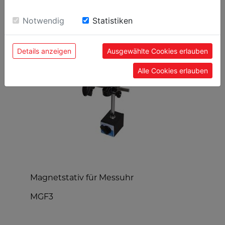
sie unsere Webseite weiter nutzen, geben Sie
Einwilligung zu unseren Cookies.
BELIEBTE PRODUKTE
Notwendig
Statistiken
Details anzeigen
Ausgewählte Cookies erlauben
Alle Cookies erlauben
Magnetstativ für Messuhr
K
MGF3