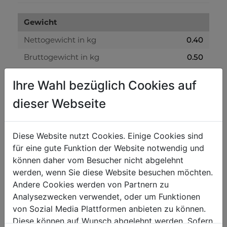
Gewicht
Nettogewicht in kg
0.40
Bruttogewicht in kg
0.50
Ihre Wahl bezüglich Cookies auf
Versandmaße
dieser Webseite
Verpackungshöhe in mm
50
Verpackungsbreite in mm
50
Diese Website nutzt Cookies. Einige Cookies sind
Verpackungslänge in mm
200
für eine gute Funktion der Website notwendig und
können daher vom Besucher nicht abgelehnt
Allgemeine Daten
werden, wenn Sie diese Website besuchen möchten.
Andere Cookies werden von Partnern zu
EAN Code
9120039906676
Analysezwecken verwendet, oder um Funktionen
von Sozial Media Plattformen anbieten zu können.
Diese können auf Wunsch abgelehnt werden. Sofern