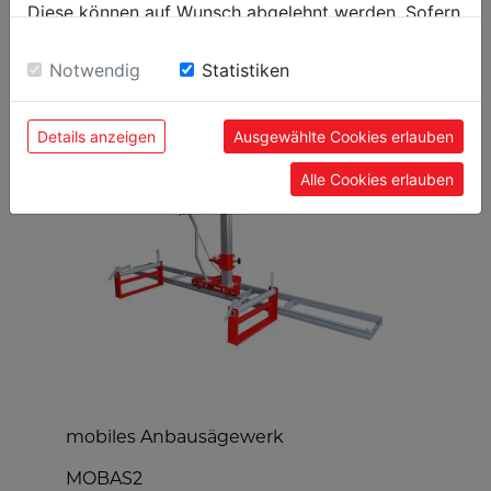
Diese können auf Wunsch abgelehnt werden. Sofern
sie unsere Webseite weiter nutzen, geben Sie
Einwilligung zu unseren Cookies.
Notwendig
Statistiken
BELIEBTE PRODUKTE
Details anzeigen
Ausgewählte Cookies erlauben
Alle Cookies erlauben
mobiles Anbausägewerk
H
MOBAS2