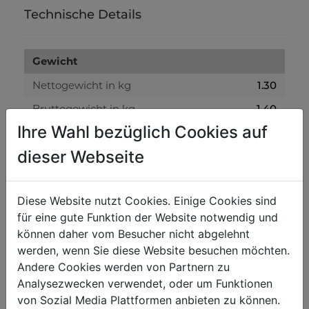
Technische Details
Gewicht
Nettogewicht in kg
1.30
Bruttogewicht in kg
1.40
Ihre Wahl bezüglich Cookies auf
Versandmaße
dieser Webseite
Verpackungshöhe in mm
50
Verpackungsbreite in mm
150
Diese Website nutzt Cookies. Einige Cookies sind
für eine gute Funktion der Website notwendig und
Verpackungslänge in mm
150
können daher vom Besucher nicht abgelehnt
werden, wenn Sie diese Website besuchen möchten.
Allgemeine Daten
Andere Cookies werden von Partnern zu
Analysezwecken verwendet, oder um Funktionen
EAN Code
9120039903040
von Sozial Media Plattformen anbieten zu können.