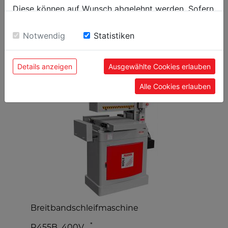
Diese können auf Wunsch abgelehnt werden. Sofern
sie unsere Webseite weiter nutzen, geben Sie
Einwilligung zu unseren Cookies.
Notwendig
Statistiken
BELIEBTE PRODUKTE
Details anzeigen
Ausgewählte Cookies erlauben
Alle Cookies erlauben
Breitbandschleifmaschine
T
*
R455B_400V