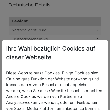
Technische Details
Gewicht
2
Nettogewicht in kg
3
Bruttogewicht in kg
Ihre Wahl bezüglich Cookies auf
Versandmaße
dieser Webseite
100
Verpackungshöhe in mm
220
Verpackungsbreite in mm
Diese Website nutzt Cookies. Einige Cookies sind
für eine gute Funktion der Website notwendig und
220
Verpackungslänge in mm
können daher vom Besucher nicht abgelehnt
werden, wenn Sie diese Website besuchen möchten.
Allgemeine Daten
Andere Cookies werden von Partnern zu
Analysezwecken verwendet, oder um Funktionen
9120039903149
EAN Code
von Sozial Media Plattformen anbieten zu können.