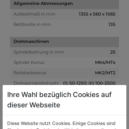
Allgemeine Abmessungen
1355 x 560 x 1065
Aufstellmaß in mm
135
Bettbreite in mm
Drehmaschinen
25
Spindelbohrung in mm
MK4/MT4
Spindel Konus
MK2/MT2
Reitstockkonus
(I): 50-1250; (II) 100-2500
Drehspindeldrehzahl
in min-1
Ihre Wahl bezüglich Cookies auf
0,2-3,5 (18)
Gewinde Metrisch in mm/r
dieser Webseite
8-56 TPI (21)
Gewinde Zoll
750
Spitzenweite in mm
Diese Website nutzt Cookies. Einige Cookies sind