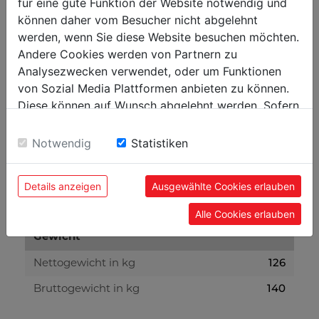
250
für eine gute Funktion der Website notwendig und
max. Umlaufdurchmesser Bett in mm
können daher vom Besucher nicht abgelehnt
125
Spitzenhöhe in mm
werden, wenn Sie diese Website besuchen möchten.
130
Andere Cookies werden von Partnern zu
max. Umlaufdurchmesser Querschlitten in
mm
Analysezwecken verwendet, oder um Funktionen
von Sozial Media Plattformen anbieten zu können.
0,07-0,4 mm/U (6)
Längsvorschub
Diese können auf Wunsch abgelehnt werden. Sofern
640
Verfahrweg Längsschlitten in mm
sie unsere Webseite weiter nutzen, geben Sie
Einwilligung zu unseren Cookies.
Notwendig
Statistiken
115
Verfahrweg Querschlitten in mm
70
Verfahrweg Oberschlitten in mm
Details anzeigen
Ausgewählte Cookies erlauben
60
Pinolenweg in mm
Alle Cookies erlauben
Gewicht
126
Nettogewicht in kg
140
Bruttogewicht in kg