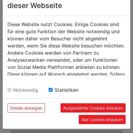
dieser Webseite
Drehspindeldrehzahl in min-1
50 - 2500
Spindelbohrung in mm
38
Diese Website nutzt Cookies. Einige Cookies sind
Spindel Konus
MK5 / MT5
für eine gute Funktion der Website notwendig und
Reitstockkonus
MK2 / MT2
können daher vom Besucher nicht abgelehnt
werden, wenn Sie diese Website besuchen möchten.
Längsvorschub
0,11 | 0,152 | 0,198 mm/U
Andere Cookies werden von Partnern zu
Verfahrweg Längsschlitten in mm
736
Analysezwecken verwendet, oder um Funktionen
von Sozial Media Plattformen anbieten zu können.
Verfahrweg Querschlitten in mm
75
Diese können auf Wunsch abgelehnt werden. Sofern
Verfahrweg Oberschlitten in mm
55
sie unsere Webseite weiter nutzen, geben Sie
Pinolenweg in mm
55
Einwilligung zu unseren Cookies.
Notwendig
Statistiken
Gewinde Metrisch in mm/r
0,3 - 3
Gewinde Zoll
10 - 44 TPI
Details anzeigen
Ausgewählte Cookies erlauben
max. Werkzeugaufnahme
12 x 12
Alle Cookies erlauben