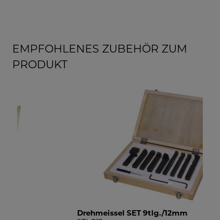
EMPFOHLENES ZUBEHÖR ZUM
PRODUKT
Drehmeissel SET 9tlg./12mm
Pro