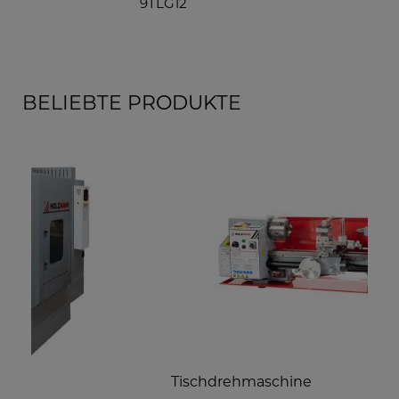
9TLG12
AT
BELIEBTE PRODUKTE
Tischdrehmaschine
M