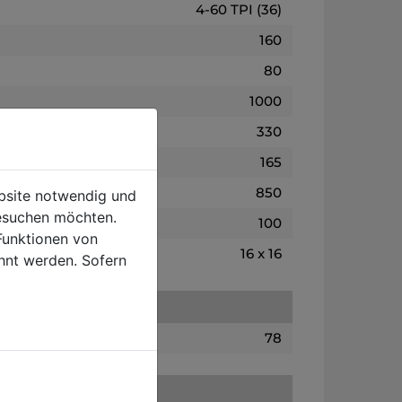
4-60 TPI (36)
160
80
1000
330
165
850
ebsite notwendig und
esuchen möchten.
100
Funktionen von
16 x 16
hnt werden. Sofern
78