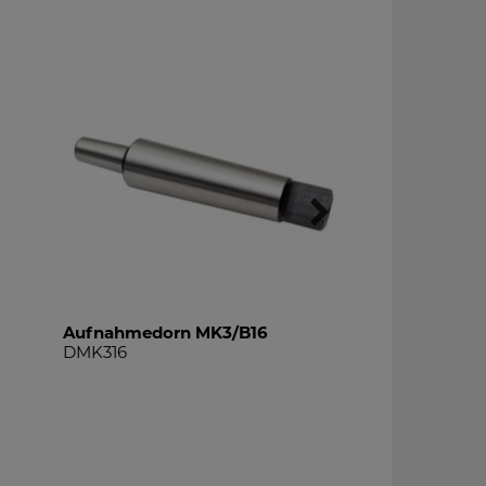
Aufnahmedorn MK3/B16
Digitalmessch
DMK316
DMS150