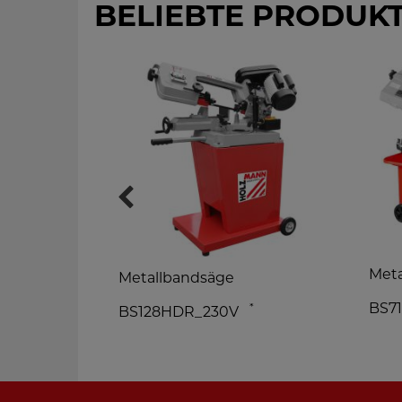
BELIEBTE PRODUK
Meta
Metallbandsäge
BS7
*
BS128HDR_230V