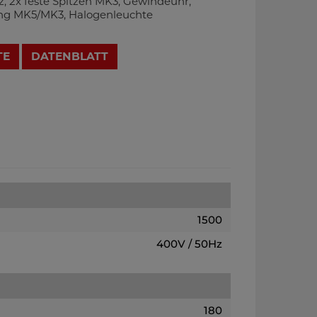
z, 2x feste Spitzen MK3, Gewindeuhr,
ng MK5/MK3, Halogenleuchte
TE
DATENBLATT
1500
400V / 50Hz
180