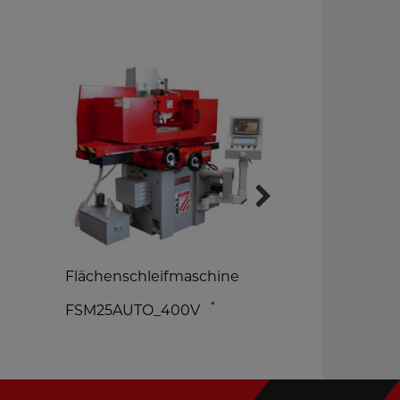
Flächenschleifmaschine
Tischdrehm
*
FSM25AUTO_400V
ED300ECO