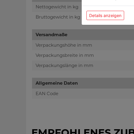
Nettogewicht in kg
Details anzeigen
Bruttogewicht in kg
Versandmaße
Verpackungshöhe in mm
Verpackungsbreite in mm
Verpackungslänge in mm
Allgemeine Daten
EAN Code
EMPFOHLENES ZU