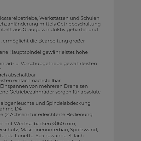
hlossereibetriebe, Werkstätten und Schulen
ehzahländerung mittels Getriebeschaltung
enbett aus Grauguss induktiv gehärtet und
 ermöglicht die Bearbeitung großer
fene Hauptspindel gewährleistet hohe
nrad- u. Vorschubgetriebe gewährleisten
r
fach abschaltbar
isten einfach nachstellbar
m Einspannen von mehreren Dreheisen
fene Getriebezahnräder sorgen für absolute
 Halogenleuchte und Spindelabdeckung
nahme D4
ge (2 Achsen) für erleichterte Bedienung
er mit Wechselbacken Ø160 mm,
rschutz, Maschinenunterbau, Spritzwand,
ufende Lünette, Spänewanne, 4-fach-