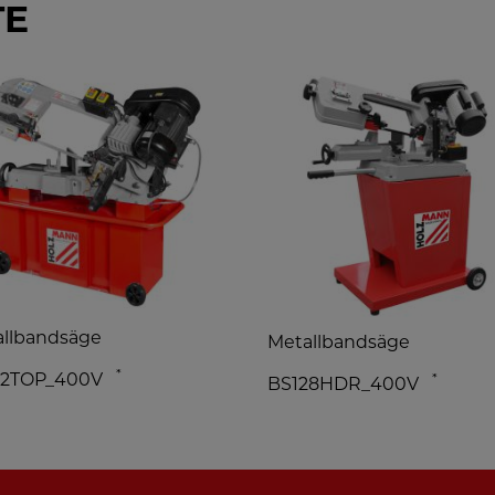
TE
llbandsäge
Metallbandsäge
*
12TOP_400V
*
BS128HDR_400V