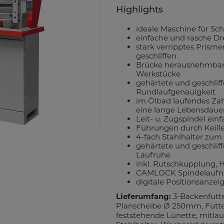
Highlights
ideale Maschine für Sc
einfache und rasche Dr
stark verripptes Prism
geschliffen
Brücke herausnehmbar,
Werkstücke
gehärtete und geschlif
Rundlaufgenauigkeit
im Ölbad laufendes Zah
eine lange Lebensdaue
Leit- u. Zugspindel ein
Führungen durch Keille
4-fach Stahlhalter zu
gehärtete und geschlif
Laufruhe
inkl. Rutschkupplung,
CAMLOCK Spindelauf
digitale Positionsanzei
Lieferumfang:
3-Backenfutt
Planscheibe Ø 250mm, Futte
feststehende Lünette, mitla