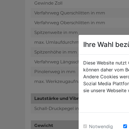
Gewinde Zoll
Verfahrweg Querschlitten in mm
Verfahrweg Oberschlitten in mm
Spitzenweite in mm
max. Umlaufdurchmesser Bett in mm
Ihre Wahl bez
Spitzenhöhe in mm
Verfahrweg Längsschlitten in mm
Diese Website nutzt 
können daher vom Be
Pinolenweg in mm
Andere Cookies werd
max. Werkzeugaufnahme
Sozial Media Plattf
sie unsere Webseite 
Lautstärke und Vibrationen:
Schall-Druckpegel in dB(A)
Gewicht
Notwendig