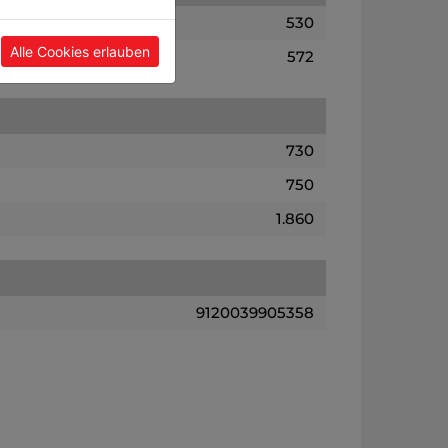
530
Alle Cookies erlauben
572
730
750
1.860
9120039905358