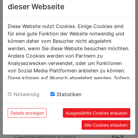
332
dieser Webseite
max. Umlaufdurchmesser Bett in mm
198
max. Umlaufdurchmesser Querschlitten in
mm
Diese Website nutzt Cookies. Einige Cookies sind
450
max. Umlaufdurchmesser ohne Brücke in
für eine gute Funktion der Website notwendig und
mm
können daher vom Besucher nicht abgelehnt
werden, wenn Sie diese Website besuchen möchten.
65-1810
Drehspindeldrehzahl in min-1
Andere Cookies werden von Partnern zu
38
Spindelbohrung in mm
Analysezwecken verwendet, oder um Funktionen
von Sozial Media Plattformen anbieten zu können.
MK5/MT5
Spindel Konus
Diese können auf Wunsch abgelehnt werden. Sofern
MK3/MT3
Reitstockkonus
sie unsere Webseite weiter nutzen, geben Sie
Einwilligung zu unseren Cookies.
0,079-1,291
Notwendig
Statistiken
Längsvorschub
0,017-0,276
Quervorschub
Details anzeigen
Ausgewählte Cookies erlauben
160
Verfahrweg Querschlitten in mm
Alle Cookies erlauben
80
Verfahrweg Oberschlitten in mm
0,4-7
Gewinde Metrisch in mm/r