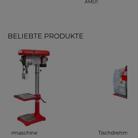
AMU1
BM
BELIEBTE PRODUKTE
Tischdrehmaschine
G