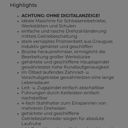
Highlights
ACHTUNG: OHNE DIGITALANZEIGE!
ideale Maschine für Schlossereibetriebe,
Werkstätten und Schulen
einfache und rasche Drehzahländerung
mittels Getriebeschaltung
stark verripptes Prismenbett aus Grauguss
induktiv gehärtet und geschliffen
Brücke herausnehmbar, ermöglicht die
Bearbeitung großer Werkstücke
gehärtete und geschliffene Hauptspindel
gewährleistet hohe Rundlaufgenauigkeit
im Ölbad laufendes Zahnrad- u.
Vorschubgetriebe gewährleisten eine lange
Lebensdauer
Leit- u. Zugspindel einfach abschaltbar
Führungen durch Keilleisten einfach
nachstellbar
4-fach Stahlhalter zum Einspannen von
mehreren Dreheisen
gehärtete und geschliffene
Getriebezahnräder sorgen für absolute
Laufruhe