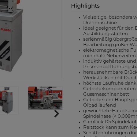
Highlights
Vielseitige, besonders 
Drehmaschine
ideal geeignet für den
Ausbildungsstätten
serienmäßig übergroße
Bearbeitung großer We
elektromagnetische Fu
minimale Nebenzeiten d
induktiv gehärtete und 
Prismenbettführungsb
herausnehmbare Brücke
Werkstücken mit Durc
höchste Laufruhe dank 
Getriebekomponenten
Gussmaschinenbett
Getriebe und Hauptspind
Ölbad laufend
gewuchtete Hauptspind
Spindelnase (< 0,009m
Camlock D5 Spindela
Reitstock kann zum Ke
Schlittenführungen durc