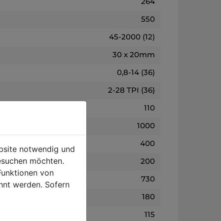
264
550
45-2000 (12)
30 x 20mm
0,8-14 (36)
2-28 TPI (36)
110
1000
400
ebsite notwendig und
esuchen möchten.
200
Funktionen von
730
hnt werden. Sofern
180
115