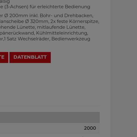
äßig
ge (3-Achsen) für erleichterte Bedienung
er Ø 200mm inkl. Bohr- und Drehbacken,
anscheibe Ø 320mm, 2x feste Körnerspitze,
tehende Lünette, mitlaufende Lünette,
pänerückwand, Kühlmitteleinrichtung,
r,1 Satz Wechselräder, Bedienwerkzeug
TE
DATENBLATT
2000