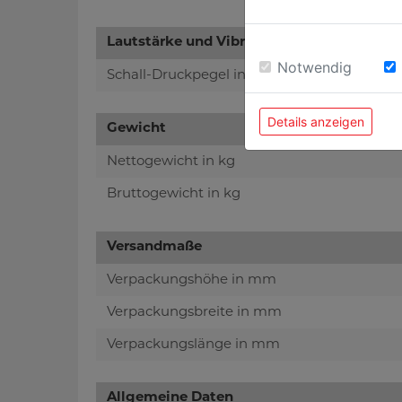
Lautstärke und Vibrationen:
Notwendig
Schall-Druckpegel in dB(A)
Details anzeigen
Gewicht
Nettogewicht in kg
Bruttogewicht in kg
Versandmaße
Verpackungshöhe in mm
Verpackungsbreite in mm
Verpackungslänge in mm
Allgemeine Daten