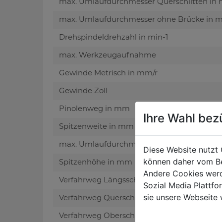
max. Umlaufdurchmesser Querschlitten in
max. Umlaufdurchmesser ohne Brücke in
Drehspindeldrehzahl in min-1
max. Werkzeugaufnahme
Gewinde Metrisch in mm/r
Gewinde Zoll
Pinolenweg in mm
Ihre Wahl bez
Spitzenweite in mm
max. Umlaufdurchmesser Bett in mm
Diese Website nutzt 
können daher vom Be
Spitzenhöhe in mm
Andere Cookies werd
Verfahrweg Längsschlitten in mm
Sozial Media Plattf
sie unsere Webseite 
Verfahrweg Querschlitten in mm
Verfahrweg Oberschlitten in mm