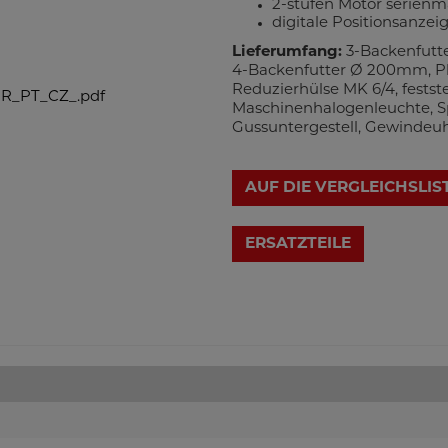
2-stufen Motor serienm
digitale Positionsanzei
Lieferumfang:
3-Backenfutt
4-Backenfutter Ø 200mm, Pl
Reduzierhülse MK 6/4, fests
R_PT_CZ_.pdf
Maschinenhalogenleuchte, S
Gussuntergestell, Gewindeuh
AUF DIE VERGLEICHSLIS