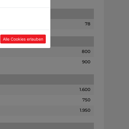
78
Alle Cookies erlauben
800
900
1.600
750
1.950