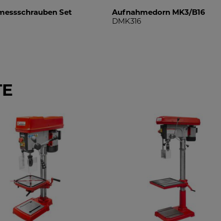
messschrauben Set
Aufnahmedorn MK3/B16
DMK316
TE