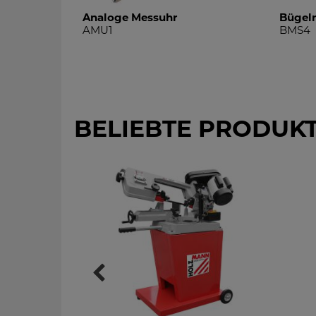
lg./16mm
Analoge Messuhr
Bügel
AMU1
BMS4
BELIEBTE PRODUK