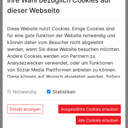
Ihre Wahl bezüglich Cookies auf
Drehspindeldrehzahl
(I): 70-440; (II) 350-2000
in min-1
dieser Webseite
Spindelbohrung in mm
40
Spindel Konus
MK5/MT5
Diese Website nutzt Cookies. Einige Cookies sind
für eine gute Funktion der Website notwendig und
Reitstockkonus
MK3/MT3
können daher vom Besucher nicht abgelehnt
Längsvorschub
0,053-1,29 mm (40)
werden, wenn Sie diese Website besuchen möchten.
Andere Cookies werden von Partnern zu
Quervorschub
0,013-0,31 mm (40)
Analysezwecken verwendet, oder um Funktionen
Verfahrweg Längsschlitten in mm
700 mm
von Sozial Media Plattformen anbieten zu können.
Verfahrweg Querschlitten in mm
150 mm
Diese können auf Wunsch abgelehnt werden. Sofern
sie unsere Webseite weiter nutzen, geben Sie
Verfahrweg Oberschlitten in mm
84 mm
Einwilligung zu unseren Cookies.
Notwendig
Statistiken
Pinolenweg in mm
100
Gewinde Metrisch in mm/r
0,4-7 (32)
Details anzeigen
Ausgewählte Cookies erlauben
Gewinde Zoll
4-60 TPI (36)
Alle Cookies erlauben
max. Werkzeugaufnahme
20 x 18 mm