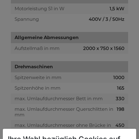
Motorleistung S1 in W
1,5 kW
Spannung
400V / 3 / 50Hz
Allgemeine Abmessungen
Aufstellmaß in mm
2000 x 750 x 1560
Drehmaschinen
Spitzenweite in mm
1000
Spitzenhöhe in mm
165
max. Umlaufdurchmesser Bett in mm
330
max. Umlaufdurchmesser Querschlitten in
198
mm
max. Umlaufdurchmesser ohne Brücke in
450
mm