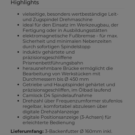
Highlights
vielseitige, besonders wertbeständige Leit-
und Zugspindel Drehmaschine
ideal für den Einsatz im Werkzeugbau, der
Fertigung oder in Ausbildungsstätten
elektromagnetische Fußbremse - für max.
Sicherheit und minimalen Nebenzeiten
durch sofortigen Spindelstopp
induktiv gehärtete und
präzisionsgeschliffene
Prismenbettführungsbahn
herausnehmbare Brücke ermöglicht die
Bearbeitung von Werkstücken mit
Durchmessern bis Ø 450 mm
Getriebe und Hauptspindel gehärtet und
präzisionsgeschliffen, im Ölbad laufend
Camlock D4 Spindelaufnahme
Drehzahl über Frequenzumformer stufenlos
regelbar, komfortabel abzulesen über
digitale Drehzahlanzeige
digitale Positionsanzeige (3-Achsen) für
erleichterte Bedienung
Lieferumfang:
3-Backenfutter Ø 160mm inkl.