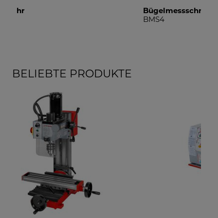
Bügelmessschrauben Set
Au
BMS4
DM
BELIEBTE PRODUKTE