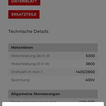
DATENBLATT
Technische Details
Motordaten
Motorleistung S6 in W
5300
Motorleistung S1 in W
3800
Drehzahl in min-1
1400/2800
Spannung
400V
Allgemeine Abmessungen
Tischverlängerung in mm
600x300