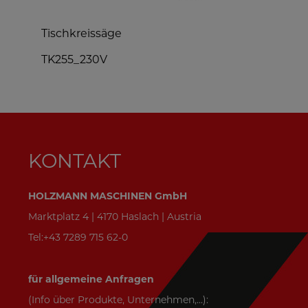
mobiles Anbausägewerk
MOBAS2
KONTAKT
HOLZMANN MASCHINEN GmbH
Marktplatz 4 | 4170 Haslach | Austria
Tel:+43 7289 715 62-0
für allgemeine Anfragen
(Info über Produkte, Unternehmen,...):