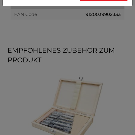
Allgemeine Daten
EAN Code
9120039902333
EMPFOHLENES ZUBEHÖR ZUM
PRODUKT