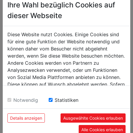
Ihre Wahl bezüglich Cookies auf
Bohren Holz
dieser Webseite
max. Bohrbreite in mm
290
max. Bohrtiefe in mm
155
Diese Website nutzt Cookies. Einige Cookies sind
für eine gute Funktion der Website notwendig und
können daher vom Besucher nicht abgelehnt
Gewicht
werden, wenn Sie diese Website besuchen möchten.
Nettogewicht in kg
140
Andere Cookies werden von Partnern zu
Analysezwecken verwendet, oder um Funktionen
Bruttogewicht in kg
160
von Sozial Media Plattformen anbieten zu können.
Diese können auf Wunsch abgelehnt werden. Sofern
Versandmaße
sie unsere Webseite weiter nutzen, geben Sie
Einwilligung zu unseren Cookies.
Verpackungshöhe in mm
1.160
Notwendig
Statistiken
Verpackungsbreite in mm
600
Details anzeigen
Ausgewählte Cookies erlauben
Verpackungslänge in mm
855
Alle Cookies erlauben