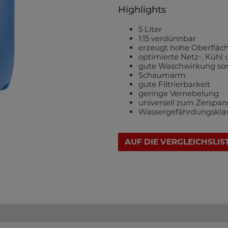
Highlights
5 Liter
1:15 verdünnbar
erzeugt hohe Oberfläc
optimierte Netz-, Kühl
gute Waschwirkung sor
Schaumarm
gute Filtrierbarkeit
geringe Vernebelung
universell zum Zerspan
Wassergefährdungskla
AUF DIE VERGLEICHSLIS