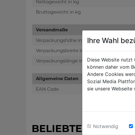
Nettogewicht in kg
Bruttogewicht in kg
Versandmaße
Ihre Wahl bez
Verpackungshöhe in mm
Verpackungsbreite in mm
Diese Website nutzt 
Verpackungslänge in mm
können daher vom Be
Andere Cookies werd
Allgemeine Daten
Sozial Media Plattf
sie unsere Webseite 
EAN Code
BELIEBTE PRODUK
Notwendig