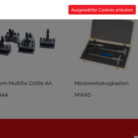
Ausgewählte Cookies erlauben
em Multifix Größe AA
Messwerkzeugkasten
HAA
MWK5