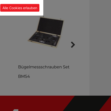
Alle Cookies erlauben
Bügelmessschrauben Set
Digitales Me
3000mm
BMS4
DML3000