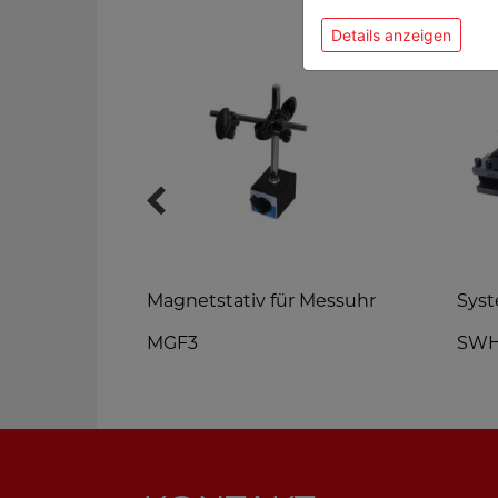
Details anzeigen
4-44mm
Magnetstativ für Messuhr
Syst
g
MGF3
SW