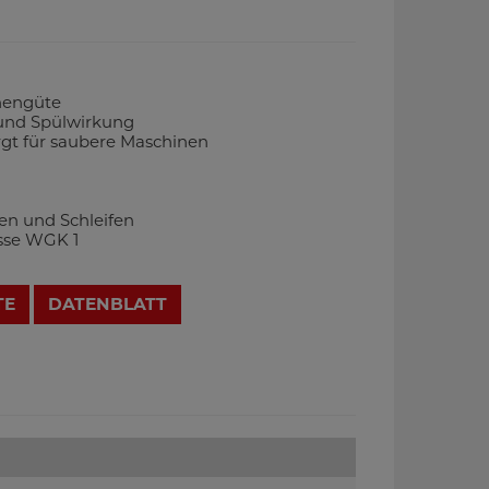
hengüte
 und Spülwirkung
gt für saubere Maschinen
en und Schleifen
sse WGK 1
TE
DATENBLATT