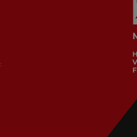
V
:
F