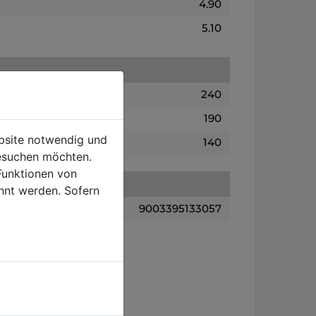
4.90
5.10
240
190
ebsite notwendig und
140
esuchen möchten.
Funktionen von
hnt werden. Sofern
9003395133057